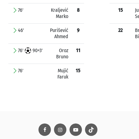
76'
Kraljević
8
15
Ju
Marko
S
46'
Purišević
9
22
B
Ahmed
Bi
76'
90+3'
Oroz
11
Bruno
76'
Mujić
15
Faruk