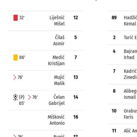
32'
Liješnić
12
89
Hadži
Mišel
Kemal
Čilaš
5
2
Turić 
Asmir
4
Bajra
86'
Medić
7
Irhad
Kristijan
7
Kadrić
76'
Mujić
13
Zinedi
Malik
8
Alibeg
(P)
76'
Čelan
14
Ismail
65'
Gabrijel
10
Grabu
Mišković
16
Faris
Antonio
11
Alić A
76'
Bunić
17