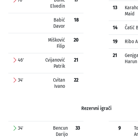
Elvedin
13
Karah
Maid
Babić
18
Davor
14
Čatić 
Mišković
20
19
Ribo 
Filip
21
Genjg
46'
Cvijanović
21
Harun
Patrik
34'
Cvitan
22
Ivano
Rezervni igrači
34'
Bencun
33
9
To
Darijo
A