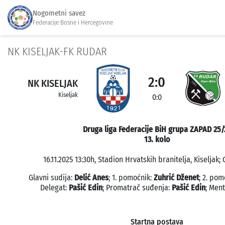
Nogometni savez
Federacije Bosne i Hercegovine
NK KISELJAK-FK RUDAR
2:0
NK KISELJAK
Kiseljak
0:0
Druga liga Federacije BiH grupa ZAPAD 25/
13. kolo
16.11.2025 13:30h, Stadion Hrvatskih branitelja, Kiseljak; 
Glavni sudija:
Delić Anes
; 1. pomoćnik:
Zuhrić Dženet
; 2. pom
Delegat:
Pašić Edin
; Promatrač suđenja:
Pašić Edin
; Men
Startna postava