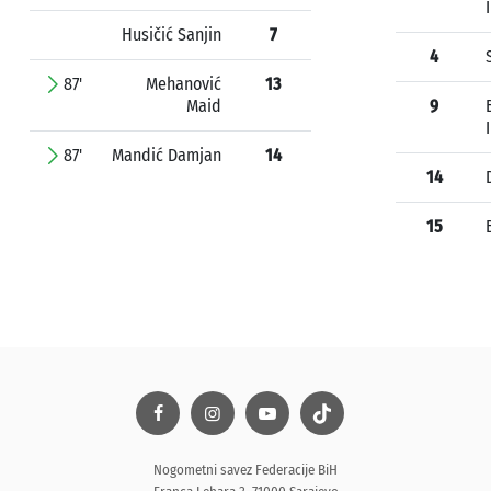
Husičić Sanjin
7
4
87'
Mehanović
13
Maid
9
87'
Mandić Damjan
14
14
15
Nogometni savez Federacije BiH