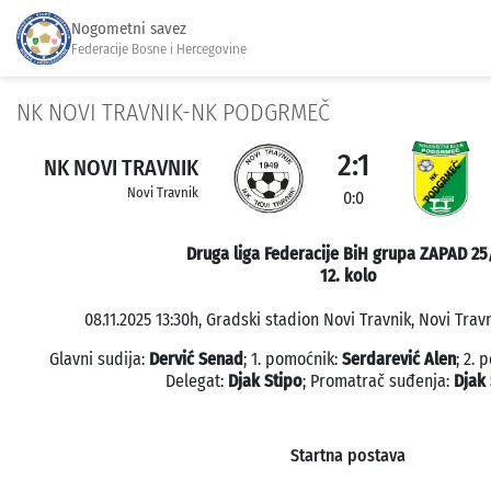
Nogometni savez
Federacije Bosne i Hercegovine
NK NOVI TRAVNIK-NK PODGRMEČ
2:1
NK NOVI TRAVNIK
Novi Travnik
0:0
Druga liga Federacije BiH grupa ZAPAD 25
12. kolo
08.11.2025 13:30h, Gradski stadion Novi Travnik, Novi Travn
Glavni sudija:
Dervić Senad
; 1. pomoćnik:
Serdarević Alen
; 2. 
Delegat:
Djak Stipo
; Promatrač suđenja:
Djak 
Startna postava