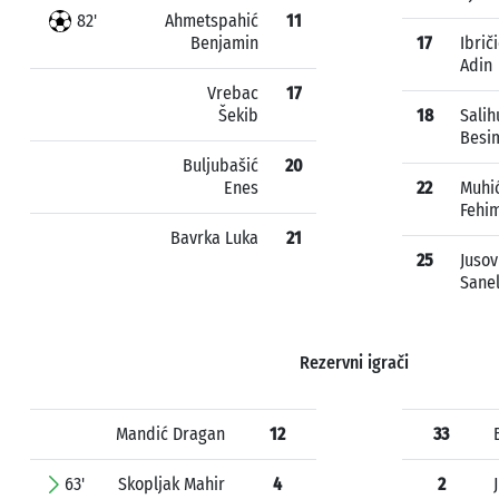
82'
Ahmetspahić
11
Benjamin
17
Ibrič
Adin
Vrebac
17
Šekib
18
Salih
Besi
Buljubašić
20
Enes
22
Muhi
Fehi
Bavrka Luka
21
25
Jusov
Sane
Rezervni igrači
Mandić Dragan
12
33
63'
Skopljak Mahir
4
2