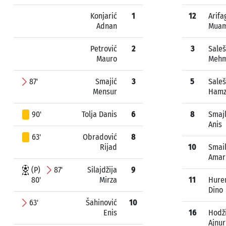
Konjarić
1
12
Arifa
Adnan
Mua
Petrović
2
3
Saleš
Mauro
Meh
87'
Smajić
3
5
Saleš
Mensur
Ham
90'
Tolja Danis
6
8
Smajl
Anis
63'
Obradović
8
Rijad
10
Smail
Amar
(P)
87'
Silajdžija
9
80'
Mirza
11
Hure
Dino
63'
Šahinović
10
Enis
16
Hodž
Ajnur