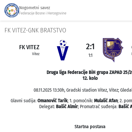
Nogometni savez
Federacije Bosne i Hercegovine
FK VITEZ-GNK BRATSTVO
2:1
FK VITEZ
Vitez
1:1
Druga liga Federacije BiH grupa ZAPAD 25/2
12. kolo
08.11.2025 13:30h, Gradski stadion Vitez, Vitez; Gleda
Glavni sudija:
Omanović Tarik
; 1. pomoćnik:
Mulalić Afan
; 2. po
Delegat:
Bašić Almir
; Promatrač suđenja:
Bašić 
Startna postava