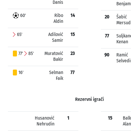
Danis
Benjam
60'
Ribo
14
20
Šabić
Aldin
Mersud
65'
Adilović
15
77
Suljkan
Samir
Kenan
77'
85'
Muratović
23
90
Ramić
Bakir
Selvedi
16'
Selman
77
Faik
Rezervni igrači
Husanović
1
15
Balk
Nehrudin
Alan