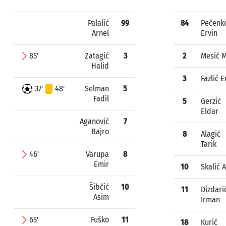
Palalić
99
84
Pečenk
Arnel
Ervin
85'
Zatagić
3
2
Mesić 
Halid
3
Fazlić 
37'
48'
Selman
5
Fadil
5
Gerzić
Eldar
Aganović
7
Bajro
8
Alagić
Tarik
46'
Varupa
8
Emir
10
Skalić 
Šibčić
10
11
Dizdari
Asim
Irman
65'
Fuško
11
18
Kurić