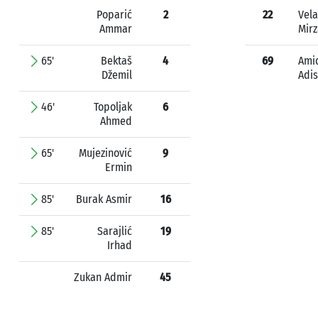
Poparić
2
22
Vela
Ammar
Mirz
65'
Bektaš
4
69
Ami
Džemil
Adis
46'
Topoljak
6
Ahmed
65'
Mujezinović
9
Ermin
85'
Burak Asmir
16
85'
Sarajlić
19
Irhad
Zukan Admir
45