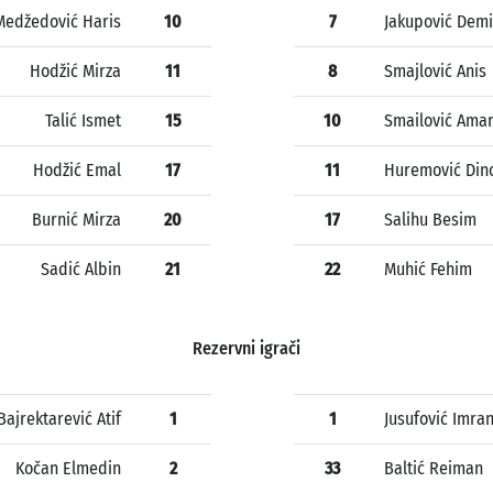
Medžedović Haris
10
7
Jakupović Demi
Hodžić Mirza
11
8
Smajlović Anis
Talić Ismet
15
10
Smailović Ama
Hodžić Emal
17
11
Huremović Din
Burnić Mirza
20
17
Salihu Besim
Sadić Albin
21
22
Muhić Fehim
Rezervni igrači
Bajrektarević Atif
1
1
Jusufović Imra
Kočan Elmedin
2
33
Baltić Reiman