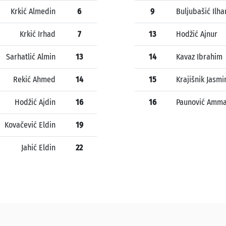
Krkić Almedin
6
9
Buljubašić Ilha
Krkić Irhad
7
13
Hodžić Ajnur
Sarhatlić Almin
13
14
Kavaz Ibrahim
Rekić Ahmed
14
15
Krajišnik Jasmi
Hodžić Ajdin
16
16
Paunović Amm
Kovačević Eldin
19
Jahić Eldin
22