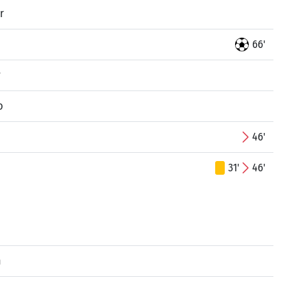
r
66'
r
o
46'
31'
46'
n