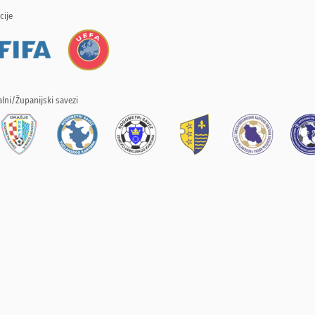
cije
lni/Županijski savezi