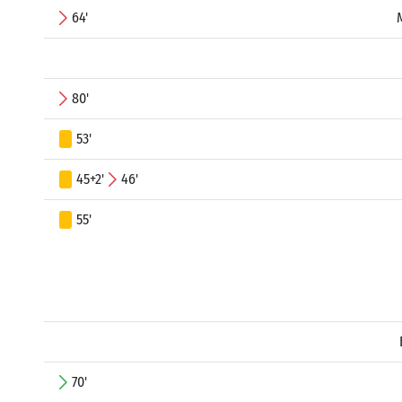
64'
80'
53'
45+2'
46'
55'
70'