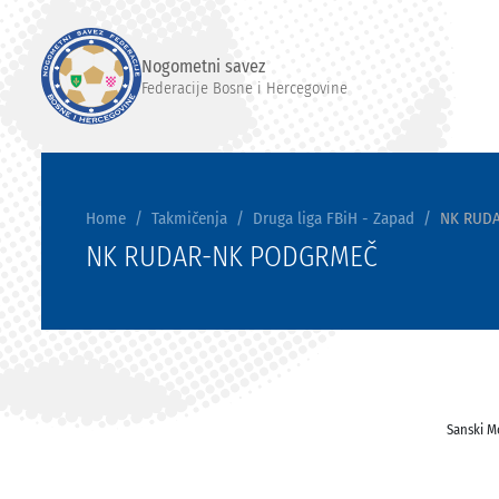
Nogometni savez
Federacije Bosne i Hercegovine
Home
Takmičenja
Druga liga FBiH - Zapad
NK RUD
NK RUDAR-NK PODGRMEČ
Sanski M