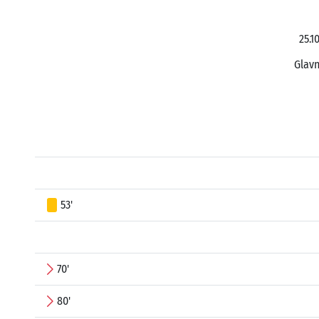
25.1
Glavn
53'
70'
80'