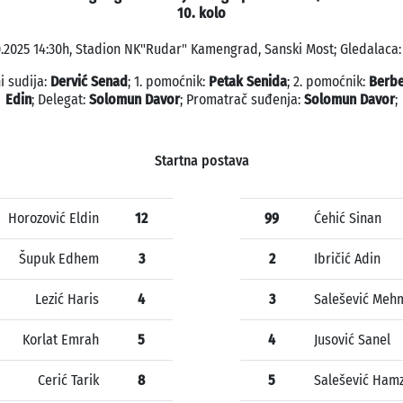
10. kolo
0.2025 14:30h, Stadion NK"Rudar" Kamengrad, Sanski Most; Gledalaca:
i sudija:
Dervić Senad
; 1. pomoćnik:
Petak Senida
; 2. pomoćnik:
Berbe
Edin
; Delegat:
Solomun Davor
; Promatrač suđenja:
Solomun Davor
;
Startna postava
Horozović Eldin
12
99
Ćehić Sinan
Šupuk Edhem
3
2
Ibričić Adin
Lezić Haris
4
3
Salešević Meh
Korlat Emrah
5
4
Jusović Sanel
Cerić Tarik
8
5
Salešević Ham