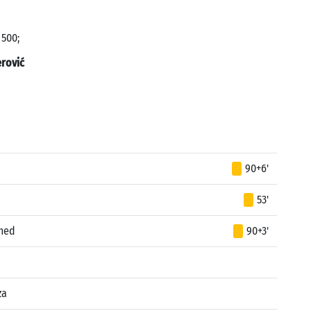
 500;
rović
90+6'
53'
med
90+3'
za