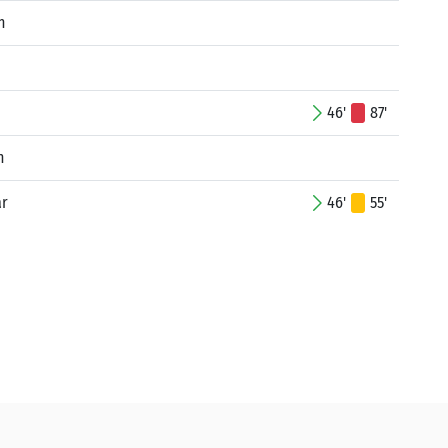
n
46'
87'
n
ar
46'
55'