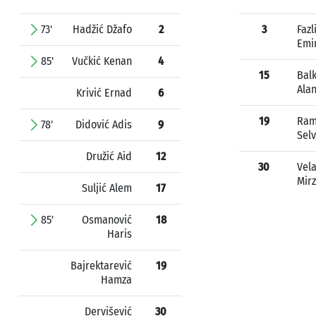
73'
Hadžić Džafo
2
3
Fazl
Emi
85'
Vučkić Kenan
4
15
Balk
Ala
Krivić Ernad
6
19
Ram
78'
Didović Adis
9
Sel
Družić Aid
12
30
Vela
Mir
Suljić Alem
17
85'
Osmanović
18
Haris
Bajrektarević
19
Hamza
Dervišević
30