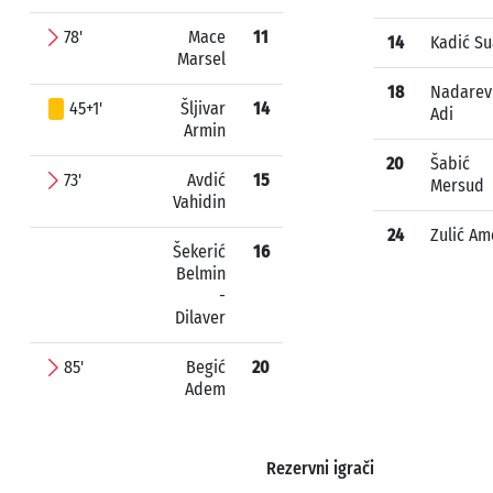
78'
Mace
11
14
Kadić S
Marsel
18
Nadarev
45+1'
Šljivar
14
Adi
Armin
20
Šabić
73'
Avdić
15
Mersud
Vahidin
24
Zulić Am
Šekerić
16
Belmin
-
Dilaver
85'
Begić
20
Adem
Rezervni igrači