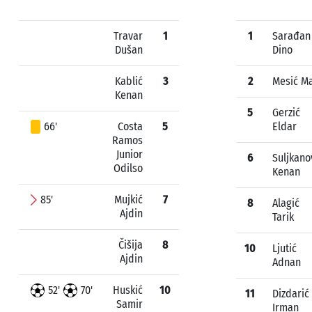
Travar
1
1
Sarađan
Dušan
Dino
Kablić
3
2
Mesić M
Kenan
5
Gerzić
66'
Costa
5
Eldar
Ramos
Junior
6
Suljkano
Odilso
Kenan
85'
Mujkić
7
8
Alagić
Ajdin
Tarik
Čišija
8
10
Ljutić
Ajdin
Adnan
52'
70'
Huskić
10
11
Dizdarić
Samir
Irman