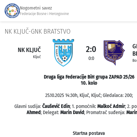
Nogometni savez
Federacije Bosne i Hercegovine
NK KLJUČ-GNK BRATSTVO
G
2:0
NK KLJUČ
B
Ključ
0:0
Bo
Druga liga Federacije BiH grupa ZAPAD 25/26
10. kolo
25.10.2025 14:30h, Ključ, Ključ; Gledalaca: 200;
Glavni sudija:
Čaušević Edin
; 1. pomoćnik:
Malkoć Admir
; 2. p
Ahmed
; Delegat:
Marin David
; Promatrač suđenja:
Mari
Startna postava