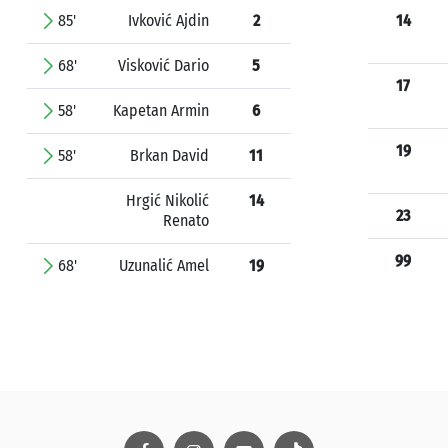
85'
Ivković Ajdin
2
14
68'
Visković Dario
5
17
58'
Kapetan Armin
6
19
58'
Brkan David
11
Hrgić Nikolić
14
23
Renato
99
68'
Uzunalić Amel
19