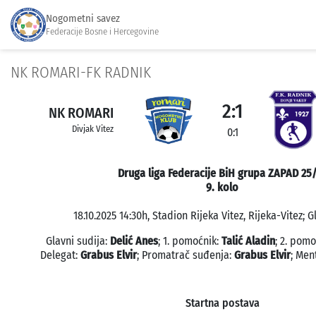
Nogometni savez
Federacije Bosne i Hercegovine
NK ROMARI-FK RADNIK
2:1
NK ROMARI
Divjak Vitez
0:1
Druga liga Federacije BiH grupa ZAPAD 25
9. kolo
18.10.2025 14:30h, Stadion Rijeka Vitez, Rijeka-Vitez; G
Glavni sudija:
Delić Anes
; 1. pomoćnik:
Talić Aladin
; 2. pom
Delegat:
Grabus Elvir
; Promatrač suđenja:
Grabus Elvir
; Men
Startna postava