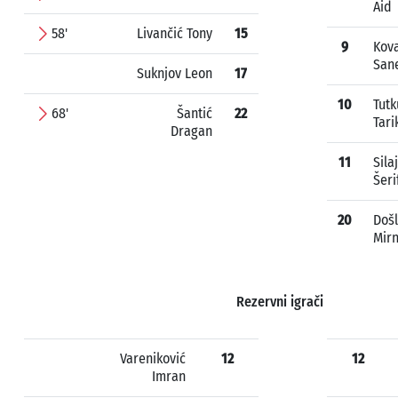
Aid
58'
Livančić Tony
15
9
Kov
San
Suknjov Leon
17
10
Tutk
68'
Šantić
22
Tari
Dragan
11
Sila
Šeri
20
Došl
Mir
Rezervni igrači
Vareniković
12
12
Imran