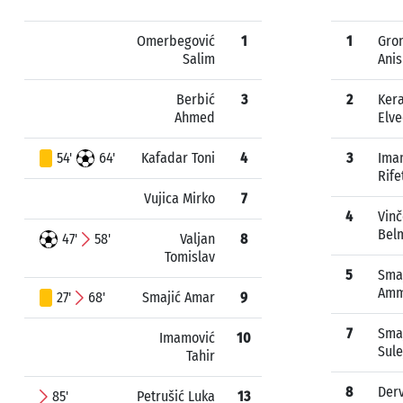
Omerbegović
1
1
Gro
Salim
Anis
Berbić
3
2
Ker
Ahmed
Elve
54'
64'
Kafadar Toni
4
3
Ima
Rife
Vujica Mirko
7
4
Vinč
Bel
47'
58'
Valjan
8
Tomislav
5
Sma
Amm
27'
68'
Smajić Amar
9
7
Sma
Imamović
10
Sul
Tahir
8
Derv
85'
Petrušić Luka
13