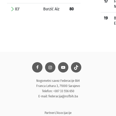
17
F
N
83'
Burzić Aiz
80
19
B
Nogometni savez Federacije BiH
Franca Lehara 3, 71000 Sarajevo
Telefon: +387 33 556 650
E-mail:
federacija@nsfbih.ba
Partneri/Asocijacije