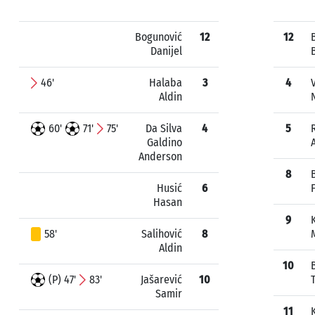
Bogunović
12
12
B
Danijel
46'
Halaba
3
4
Aldin
60'
71'
75'
Da Silva
4
5
Galdino
Anderson
8
Husić
6
Hasan
9
58'
Salihović
8
Aldin
10
(P) 47'
83'
Jašarević
10
Samir
11