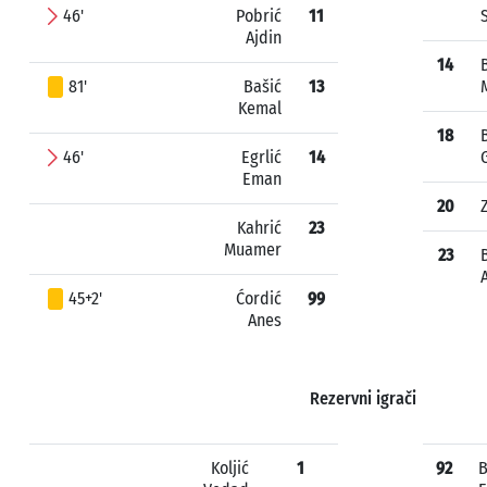
46'
Pobrić
11
Ajdin
14
81'
Bašić
13
Kemal
18
46'
Egrlić
14
Eman
20
Kahrić
23
Muamer
23
45+2'
Ćordić
99
Anes
Rezervni igrači
Koljić
1
92
B