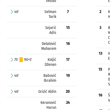
Vedad
46'
Selman
7
2
K
Tarik
H
Sejarić
15
3
B
Adis
M
C
C
Delalović
16
Muharem
13
H
75'
90+3'
Koljić
17
Dženan
15
P
R
46'
Babović
19
D
Ibrahim
S
46'
Grizić Aldin
20
16
Š
I
Keranović
24
Harun