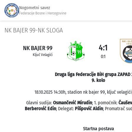
Nogometni savez
Federacije Bosne i Hercegovine
NK BAJER 99-NK SLOGA
4:1
NK BAJER 99
Ključ Velagići
0:1
Druga liga Federacije BiH grupa ZAPAD 
9. kolo
18.10.2025 14:30h, stadion nk bajer 99, ključ velagići
Glavni sudija:
Osmančević Mirudin
; 1. pomoćnik:
Čaušev
Berberović Edin
; Delegat:
Pilipović Aldin
; Promatrač su
Startna postava