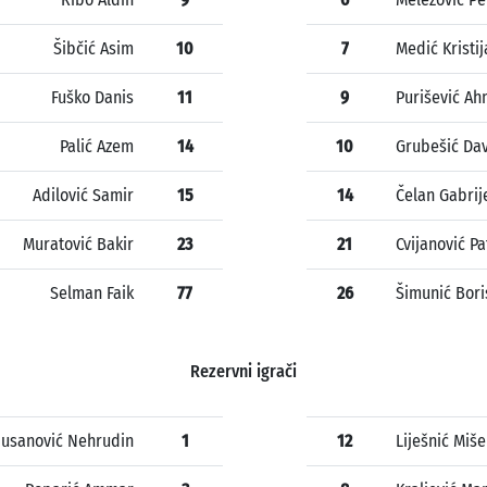
Šibčić Asim
10
7
Medić Kristi
Fuško Danis
11
9
Purišević A
Palić Azem
14
10
Grubešić Da
Adilović Samir
15
14
Čelan Gabrij
Muratović Bakir
23
21
Cvijanović Pa
Selman Faik
77
26
Šimunić Bori
Rezervni igrači
usanović Nehrudin
1
12
Liješnić Miše