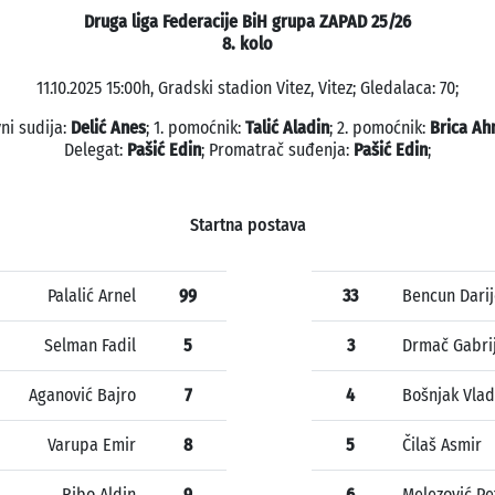
Druga liga Federacije BiH grupa ZAPAD 25/26
8. kolo
11.10.2025 15:00h, Gradski stadion Vitez, Vitez; Gledalaca: 70;
ni sudija:
Delić Anes
; 1. pomoćnik:
Talić Aladin
; 2. pomoćnik:
Brica A
Delegat:
Pašić Edin
; Promatrač suđenja:
Pašić Edin
;
Startna postava
Palalić Arnel
99
33
Bencun Darij
Selman Fadil
5
3
Drmač Gabrij
Aganović Bajro
7
4
Bošnjak Vla
Varupa Emir
8
5
Čilaš Asmir
Ribo Aldin
9
6
Melezović Pe