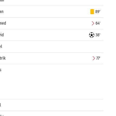
jan
89'
hmed
64'
vid
38'
el
trik
77'
s
l