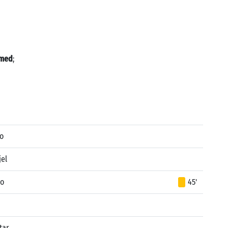
hmed
;
o
el
do
45'
tar