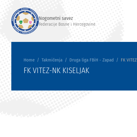
Nogometni savez
Federacije Bosne i Hercegovine
Home
Takmičenja
Druga liga FBiH - Zapad
FK VITEZ
FK VITEZ-NK KISELJAK