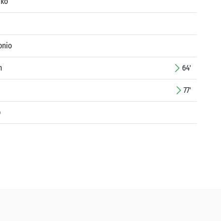
rko
onio
n
64'
77'
p