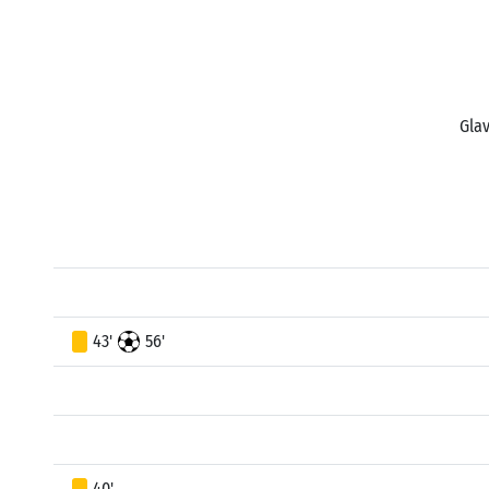
Glav
43'
56'
40'