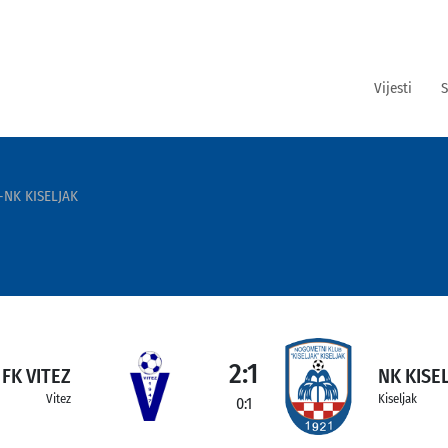
Vijesti
S
-NK KISELJAK
2:1
FK VITEZ
NK KISE
Vitez
Kiseljak
0:1