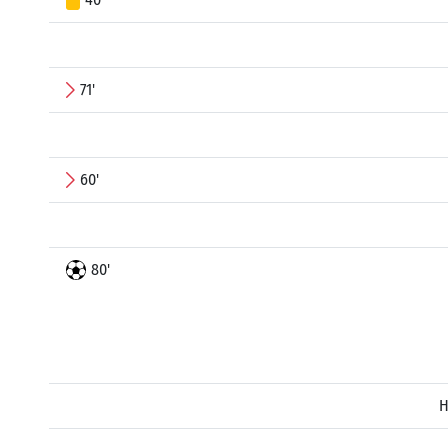
71'
60'
80'
H