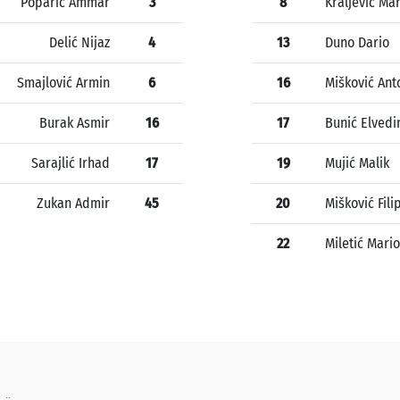
Poparić Ammar
3
8
Kraljević Ma
Delić Nijaz
4
13
Duno Dario
Smajlović Armin
6
16
Mišković Ant
Burak Asmir
16
17
Bunić Elvedi
Sarajlić Irhad
17
19
Mujić Malik
Zukan Admir
45
20
Mišković Fili
22
Miletić Mario