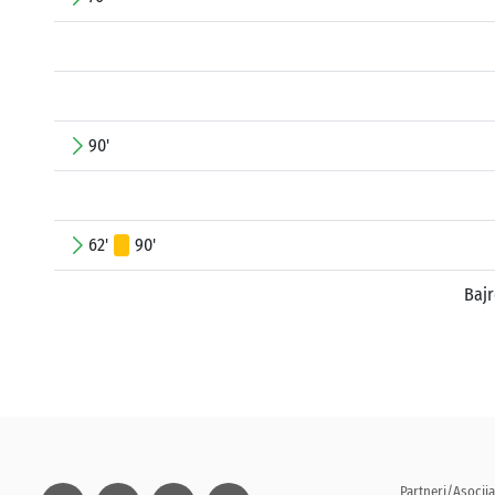
90'
62'
90'
Baj
Partneri/Asocija