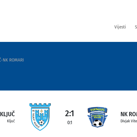
Vijesti
S
Č-NK ROMARI
2:1
 KLJUČ
NK RO
Ključ
Divjak Vit
0:1