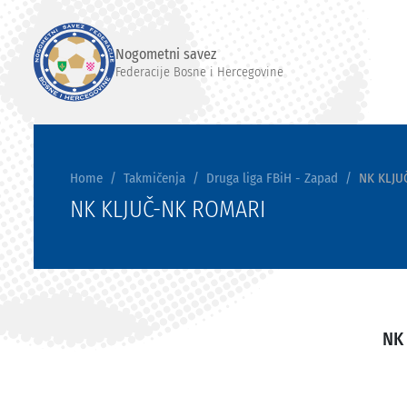
Nogometni savez
Federacije Bosne i Hercegovine
Home
Takmičenja
Druga liga FBiH - Zapad
NK KLJU
NK KLJUČ-NK ROMARI
NK