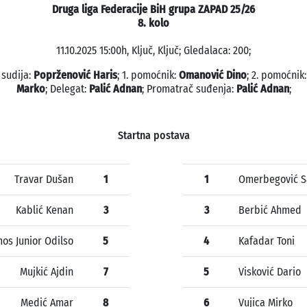
Druga liga Federacije BiH grupa ZAPAD 25/26
8. kolo
11.10.2025 15:00h, Ključ, Ključ; Gledalaca: 200;
 sudija:
Poprženović Haris
; 1. pomoćnik:
Omanović Dino
; 2. pomoćnik
Marko
; Delegat:
Palić Adnan
; Promatrač suđenja:
Palić Adnan
;
Startna postava
Travar Dušan
1
1
Omerbegović S
Kablić Kenan
3
3
Berbić Ahmed
os Junior Odilso
5
4
Kafadar Toni
Mujkić Ajdin
7
5
Visković Dario
Medić Amar
8
6
Vujica Mirko