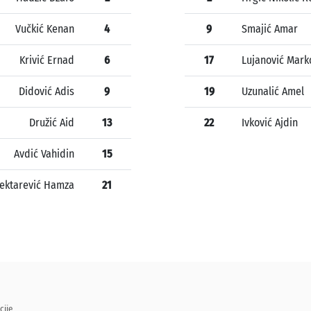
Vučkić Kenan
4
9
Smajić Amar
Krivić Ernad
6
17
Lujanović Mark
Didović Adis
9
19
Uzunalić Amel
Družić Aid
13
22
Ivković Ajdin
Avdić Vahidin
15
rektarević Hamza
21
cije