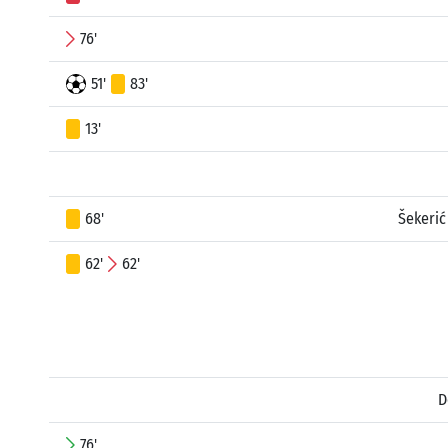
76'
51'
83'
13'
68'
Šekerić
62'
62'
D
76'