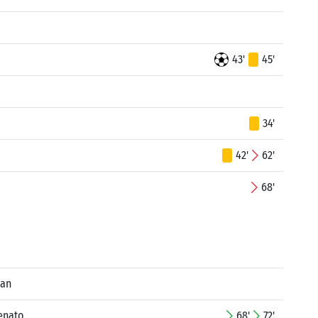
43'
45'
34'
42'
62'
68'
ran
enato
68'
72'