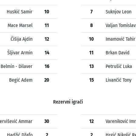
Huskić Samir
10
7
Suknjov Leon
Mace Marsel
11
8
Valjan Tomislav
Čišija Ajdin
12
10
Imamović Tahir
Šljivar Armin
14
11
Brkan David
 Belmin - Dilaver
16
13
Petrušić Luka
Begić Adem
20
15
Livančić Tony
Rezervni igrači
ervišević Ammar
30
12
Vareniković Im
Hadžić Džafo
2
2
Hrgić Nikolić R