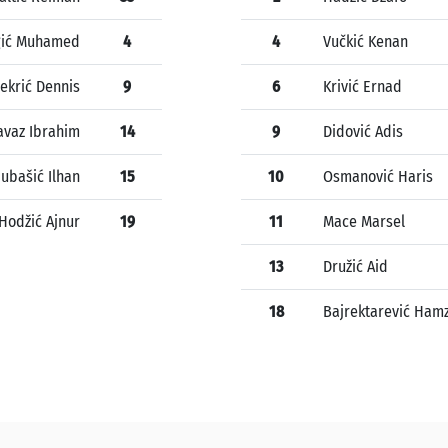
gić Muhamed
4
4
Vučkić Kenan
ekrić Dennis
9
6
Krivić Ernad
avaz Ibrahim
14
9
Didović Adis
jubašić Ilhan
15
10
Osmanović Haris
Hodžić Ajnur
19
11
Mace Marsel
13
Družić Aid
18
Bajrektarević Ham