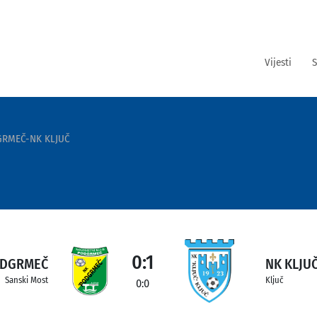
Vijesti
S
GRMEČ-NK KLJUČ
0:1
ODGRMEČ
NK KLJU
Sanski Most
Ključ
0:0