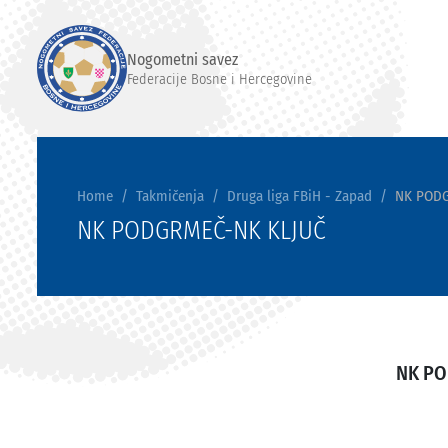
Nogometni savez
Federacije Bosne i Hercegovine
Home
Takmičenja
Druga liga FBiH - Zapad
NK POD
NK PODGRMEČ-NK KLJUČ
NK P