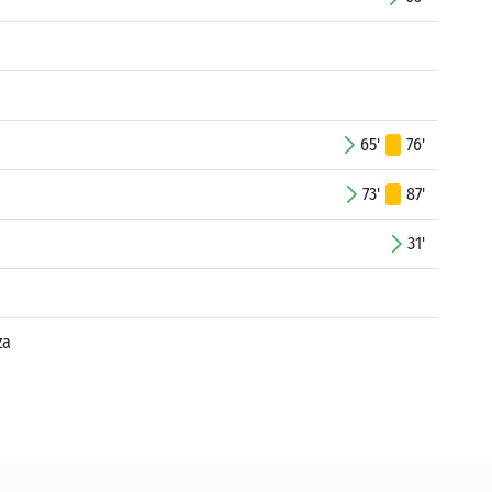
65'
76'
73'
87'
31'
za