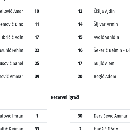
ailović Amar
10
12
Čišija Ajdin
emović Dino
11
14
Šljivar Armin
Ibričić Adin
17
15
Avdić Vahidin
Muhić Fehim
22
16
Šekerić Belmin - Di
Jusović Sanel
25
17
Suljić Alem
nović Ammar
39
20
Begić Adem
Rezervni igrači
ufović Imran
1
30
Dervišević Ammar
altić Reiman
33
2
Hadžić Džafo