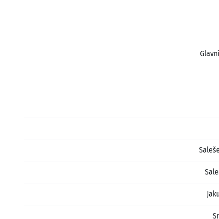
Glavni
Saleš
Sal
Jak
S