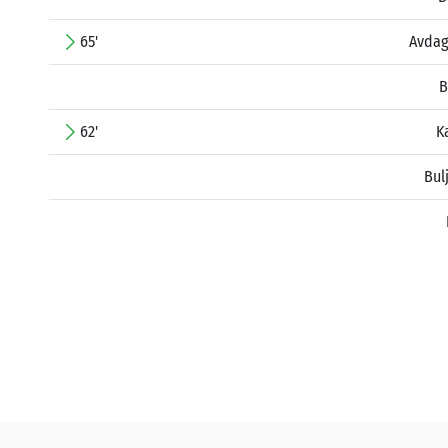
65'
Avda
B
62'
K
Bul