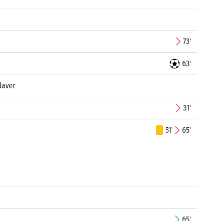
73'
63'
laver
31'
51'
65'
65'