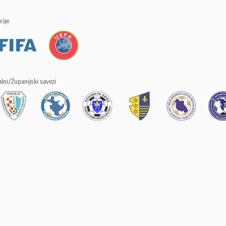
cije
lni/Županijski savezi