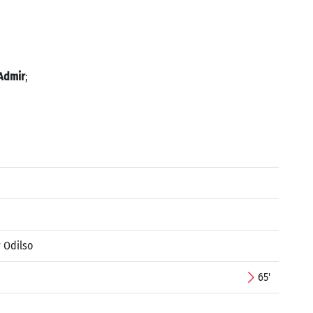
Admir
;
 Odilso
65'