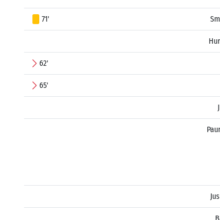
71'
Sm
Hur
62'
65'
Pau
Jus
B