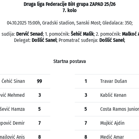
Druga liga Federacije BiH grupa ZAPAD 25/26
7. kolo
04.10.2025 15:00h, Gradski stadion, Sanski Most; Gledalaca: 350;
 sudija:
Dervić Senad
; 1. pomoćnik:
Šehić Malik
; 2. pomoćnik:
Malkoć 
Delegat:
Došlić Sanel
; Promatrač suđenja:
Došlić Sanel
;
Startna postava
Ćehić Sinan
99
1
Travar Dušan
ević Mehmed
3
3
Kablić Kenan
ešević Hamza
5
5
Costa Ramos Junior
upović Demir
7
7
Mujkić Ajdin
majlović Anis
8
8
Medić Amar