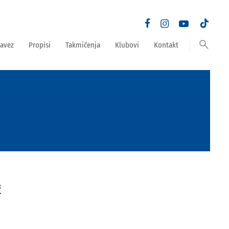
search
avez
Propisi
Takmičenja
Klubovi
Kontakt
Č