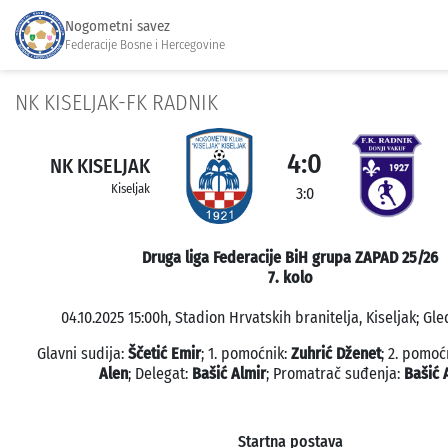
Nogometni savez
Federacije Bosne i Hercegovine
NK KISELJAK-FK RADNIK
4:0
NK KISELJAK
Kiseljak
3:0
Druga liga Federacije BiH grupa ZAPAD 25/26
7. kolo
04.10.2025 15:00h, Stadion Hrvatskih branitelja, Kiseljak; Gle
Glavni sudija:
Ščetić Emir
; 1. pomoćnik:
Zuhrić Dženet
; 2. pomoć
Alen
; Delegat:
Bašić Almir
; Promatrač suđenja:
Bašić 
Startna postava