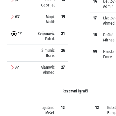
14
Đelilovi
Gabrijel
Admir
63'
Mujić
19
17
Lizalovi
Malik
Ahmed
17'
Cvijanović
21
18
Došlić
Patrik
Mirnes
Šimunić
26
99
Hrustan
Boris
Emre
74'
Ajanović
27
Ahmed
Rezervni igrači
Liješnić
12
12
Kula
Mišel
Benj