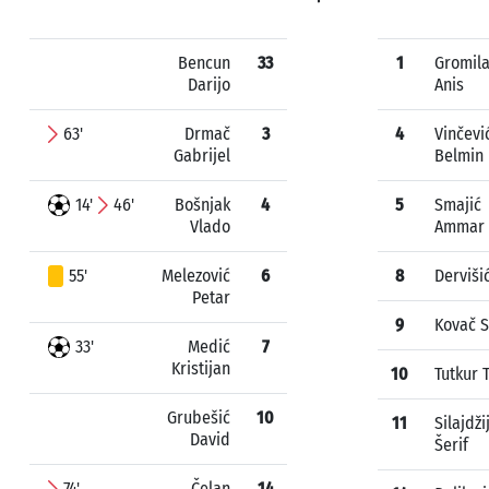
Bencun
33
1
Gromil
Darijo
Anis
63'
Drmač
3
4
Vinčevi
Gabrijel
Belmin
14'
46'
Bošnjak
4
5
Smajić
Vlado
Ammar
55'
Melezović
6
8
Derviši
Petar
9
Kovač S
33'
Medić
7
Kristijan
10
Tutkur T
Grubešić
10
11
Silajdži
David
Šerif
74'
Čelan
14