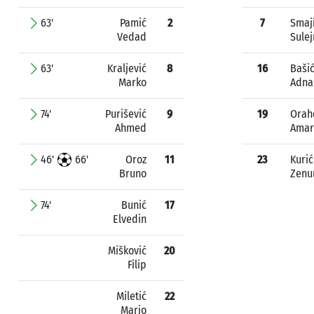
63'
Pamić
2
7
Smaj
Vedad
Sule
63'
Kraljević
8
16
Baši
Marko
Adna
74'
Purišević
9
19
Orah
Ahmed
Amar
46'
66'
Oroz
11
23
Kurić
Bruno
Zenu
74'
Bunić
17
Elvedin
Mišković
20
Filip
Miletić
22
Mario