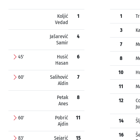
Koljić
1
1
T
Vedad
3
Ka
Jašarević
4
Samir
7
Mu
45'
Husić
6
8
M
Hasan
10
H
60'
Salihović
7
Aldin
11
M
Petak
8
12
C
Anes
Ju
60'
Pobrić
11
14
Šl
Ajdin
16
Še
83'
Sejarić
15