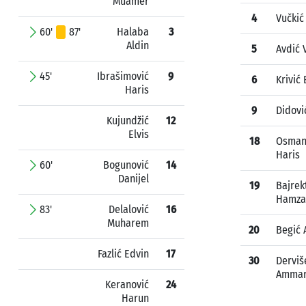
Muamer
4
Vučkić
60'
87'
Halaba
3
Aldin
5
Avdić 
45'
Ibrašimović
9
6
Krivić
Haris
9
Didovi
Kujundžić
12
Elvis
18
Osman
Haris
60'
Bogunović
14
Danijel
19
Bajrek
Hamza
83'
Delalović
16
Muharem
20
Begić
Fazlić Edvin
17
30
Derviš
Amma
Keranović
24
Harun