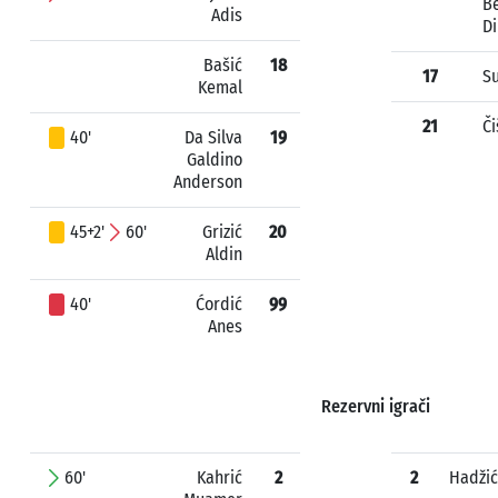
Be
Adis
Di
Bašić
18
17
Su
Kemal
21
Či
40'
Da Silva
19
Galdino
Anderson
45+2'
60'
Grizić
20
Aldin
40'
Ćordić
99
Anes
Rezervni igrači
60'
Kahrić
2
2
Hadžić