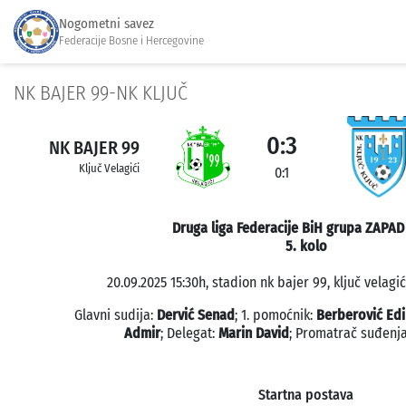
Nogometni savez
Federacije Bosne i Hercegovine
NK BAJER 99-NK KLJUČ
0:3
NK BAJER 99
Ključ Velagići
0:1
Druga liga Federacije BiH grupa ZAPAD
5. kolo
20.09.2025 15:30h, stadion nk bajer 99, ključ velagić
Glavni sudija:
Dervić Senad
; 1. pomoćnik:
Berberović Edi
Admir
; Delegat:
Marin David
; Promatrač suđenj
Startna postava