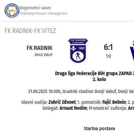
Nogometni savez
Federacije Bosne i Hercegovine
FK RADNIK-FK VITEZ
6:1
FK RADNIK
Donji Vakuf
1:0
Druga liga Federacije BiH grupa ZAPAD 
2. kolo
31.08.2025 16:30h, Gradski stadion Donji Vakuf, Donji Va
Glavni sudija:
Zuhrić Dženet
; 1. pomoćnik:
Fajić Belmin
; 2.
Delegat:
Arnaut Nedim
; Promatrač suđenja:
Ar
Startna postava