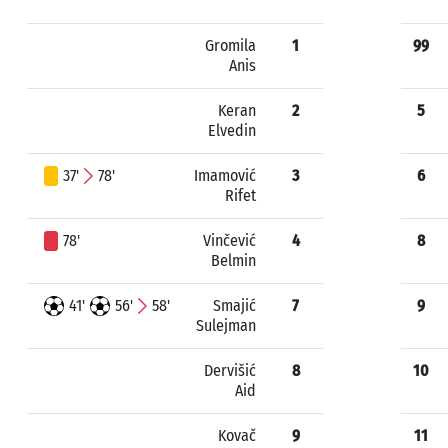
Gromila
1
99
Anis
Keran
2
5
Elvedin
37'
78'
Imamović
3
6
Rifet
78'
Vinčević
4
8
Belmin
41'
56'
58'
Smajić
7
9
Sulejman
Dervišić
8
10
Aid
Kovač
9
11