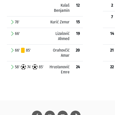
Kulaš
12
2
Benjamin
7
78'
Kurić Zenur
15
66'
Lizalović
19
14
Ahmed
66'
85'
Orahovčić
20
21
Amar
58'
74'
85'
Hrustanović
24
22
Emre