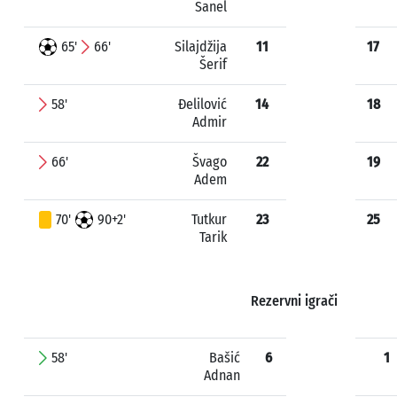
Sanel
65'
66'
Silajdžija
11
17
Šerif
58'
Đelilović
14
18
Admir
66'
Švago
22
19
Adem
70'
90+2'
Tutkur
23
25
Tarik
Rezervni igrači
58'
Bašić
6
1
Adnan