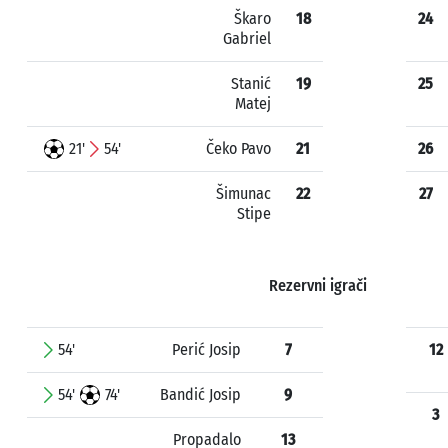
Škaro
18
24
Gabriel
Stanić
19
25
Matej
21'
54'
Čeko Pavo
21
26
Šimunac
22
27
Stipe
Rezervni igrači
54'
Perić Josip
7
12
54'
74'
Bandić Josip
9
3
Propadalo
13