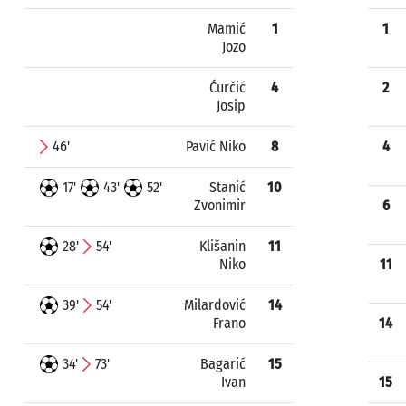
Mamić
1
1
Jozo
Ćurčić
4
2
Josip
46'
Pavić Niko
8
4
17'
43'
52'
Stanić
10
Zvonimir
6
28'
54'
Klišanin
11
Niko
11
39'
54'
Milardović
14
Frano
14
34'
73'
Bagarić
15
Ivan
15