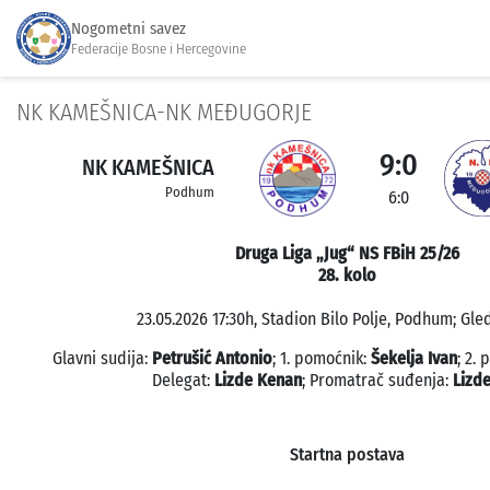
Nogometni savez
Federacije Bosne i Hercegovine
NK KAMEŠNICA-NK MEĐUGORJE
9:0
NK KAMEŠNICA
Podhum
6:0
Druga Liga „Jug“ NS FBiH 25/26
28. kolo
23.05.2026 17:30h, Stadion Bilo Polje, Podhum; Gled
Glavni sudija:
Petrušić Antonio
; 1. pomoćnik:
Šekelja Ivan
; 2.
Delegat:
Lizde Kenan
; Promatrač suđenja:
Lizd
Startna postava