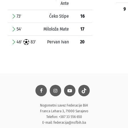
Ante
9
73'
Čeko Stipe
16
54'
Miloloža Mate
17
46'
83'
Pervan Ivan
20
Nogometni savez Federacije BiH
Franca Lehara 3, 71000 Sarajevo
Telefon: +387 33 556 650
E-mail:
federacija@nsfbih.ba