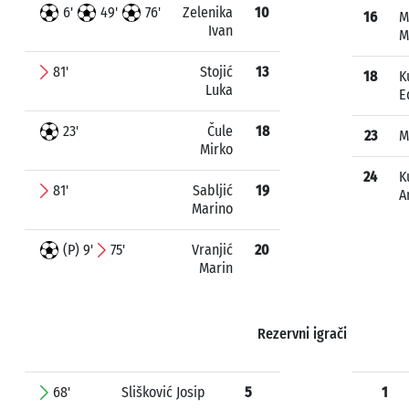
6'
49'
76'
Zelenika
10
16
M
Ivan
M
81'
Stojić
13
18
K
Luka
E
23'
Čule
18
23
M
Mirko
24
K
81'
Sabljić
19
A
Marino
(P) 9'
75'
Vranjić
20
Marin
Rezervni igrači
68'
Slišković Josip
5
1