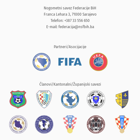
Nogometni savez Federacije BiH
Franca Lehara 3, 71000 Sarajevo
Telefon: +387 33 556 650
E-mail:
federacija@nsfbih.ba
Partneri/Asocijacije
Članovi/Kantonalni/Županijski savezi