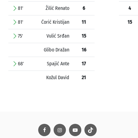
81'
Žilić Renato
6
4
81'
Ćorić Kristijan
11
15
75'
Vulić Srđan
15
Glibo Dražan
16
68'
Spajić Ante
17
Kožul David
21