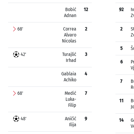
Bobić
12
92
I
Adnan
Z
68'
Correa
2
2
S
Alvaro
Z
Nicolas
5
Š
42'
Turajlić
3
Irhad
6
P
V
Gablaia
4
Achiko
7
B
R
68'
Medić
7
Luka-
11
B
Filip
J
48'
Aničić
9
14
G
Ilija
V