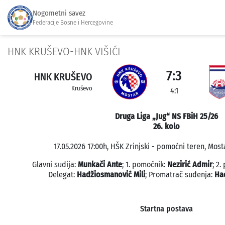
Nogometni savez
Federacije Bosne i Hercegovine
HNK KRUŠEVO-HNK VIŠIĆI
7:3
HNK KRUŠEVO
Kruševo
4:1
Druga Liga „Jug“ NS FBiH 25/26
26. kolo
17.05.2026 17:00h, HŠK Zrinjski - pomoćni teren, Mosta
Glavni sudija:
Munkači Ante
; 1. pomoćnik:
Nezirić Admir
; 2
Delegat:
Hadžiosmanović Mili
; Promatrač suđenja:
Ha
Startna postava