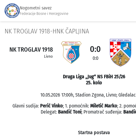
Nogometni savez
Federacije Bosne i Hercegovine
NK TROGLAV 1918-HNK ČAPLJINA
0:0
NK TROGLAV 1918
Livno
0:0
Druga Liga „Jug“ NS FBiH 25/26
25. kolo
10.05.2026 17:00h, Stadion Zgona, Livno; Gledalac
Glavni sudija:
Perić Vinko
; 1. pomoćnik:
Miletić Marko
; 2. pomo
Delegat:
Bandić Toni
; Promatrač suđenja:
Bandić
Startna postava