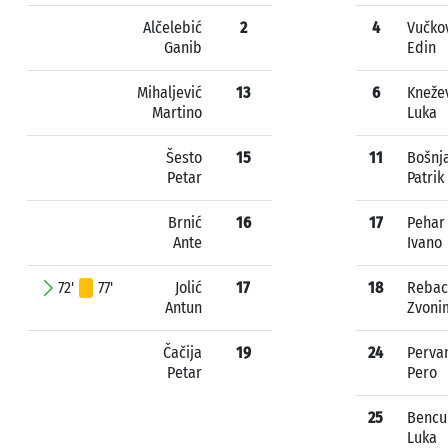
Alčelebić
2
4
Vučko
Ganib
Edin
Mihaljević
13
6
Kneže
Martino
Luka
Šesto
15
11
Bošnj
Petar
Patrik
Brnić
16
17
Pehar
Ante
Ivano
72'
77'
Jolić
17
18
Rebac
Antun
Zvoni
Čačija
19
24
Perva
Petar
Pero
25
Bencu
Luka