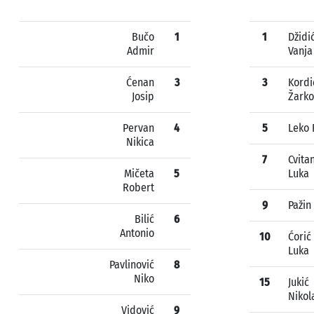
Bučo
1
1
Džidi
Admir
Vanja
Ćenan
3
3
Kordi
Josip
Žarko
Pervan
4
5
Leko F
Nikica
7
Cvita
Mičeta
5
Luka
Robert
9
Pažin
Bilić
6
Antonio
10
Ćorić
Luka
Pavlinović
8
Niko
15
Jukić
Nikol
Vidović
9