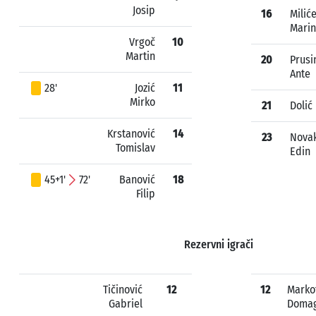
Josip
16
Milić
Marin
Vrgoč
10
Martin
20
Prusi
Ante
28'
Jozić
11
Mirko
21
Dolić
Krstanović
14
23
Novak
Tomislav
Edin
45+1'
72'
Banović
18
Filip
Rezervni igrači
Tičinović
12
12
Marko
Gabriel
Domag