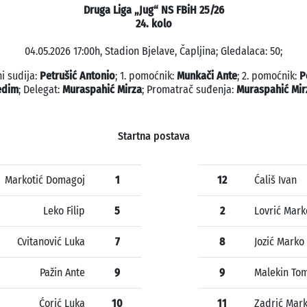
Druga Liga „Jug“ NS FBiH 25/26
24. kolo
04.05.2026 17:00h, Stadion Bjelave, Čapljina; Gledalaca: 50;
i sudija:
Petrušić Antonio
; 1. pomoćnik:
Munkači Ante
; 2. pomoćnik:
P
edim
; Delegat:
Muraspahić Mirza
; Promatrač suđenja:
Muraspahić Mir
Startna postava
Markotić Domagoj
1
12
Ćališ Ivan
Leko Filip
5
2
Lovrić Mark
Cvitanović Luka
7
8
Jozić Marko
Pažin Ante
9
9
Malekin Tom
Ćorić Luka
10
11
Zadrić Mar