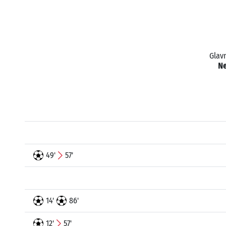
Glavn
N
49'
57'
14'
86'
12'
57'