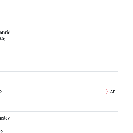
obrić
za
;
o
23'
islav
ko