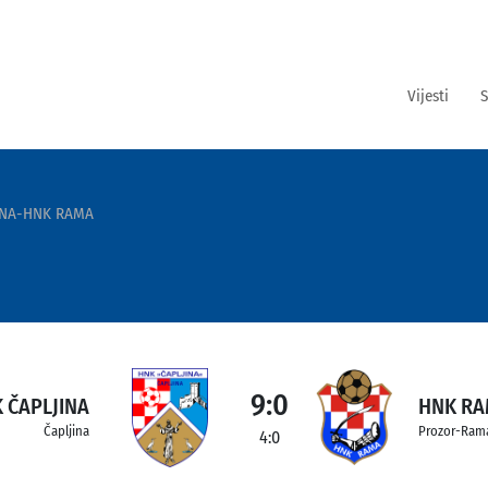
Vijesti
S
INA-HNK RAMA
9:0
 ČAPLJINA
HNK R
Čapljina
Prozor-Ram
4:0