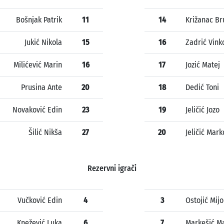
Bošnjak Patrik
11
14
Križanac Br
Jukić Nikola
15
16
Zadrić Vink
Milićević Marin
16
17
Jozić Matej
Prusina Ante
20
18
Dedić Toni
Novaković Edin
23
19
Jeličić Jozo
Šilić Nikša
27
20
Jeličić Mark
Rezervni igrači
Vučković Edin
4
3
Ostojić Mijo
Knežević Luka
6
7
Markešić M