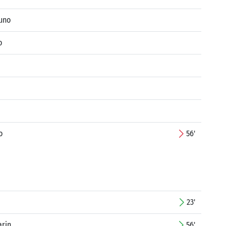
uno
o
o
56'
23'
arin
56'