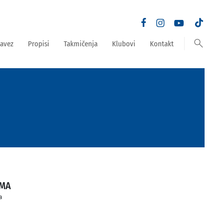
search
avez
Propisi
Takmičenja
Klubovi
Kontakt
AMA
a