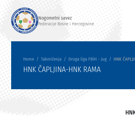
Nogometni savez
Federacije Bosne i Hercegovine
Home
Takmičenja
Druga liga FBiH - Jug
HNK ČAPLJ
HNK ČAPLJINA-HNK RAMA
HNK