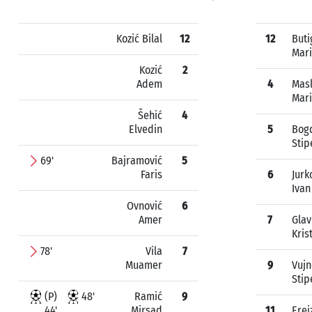
Kozić Bilal
12
12
Buti
Mar
Kozić
2
Adem
4
Mas
Mar
Šehić
4
Elvedin
5
Bog
Stip
69'
Bajramović
5
Faris
6
Jurk
Ivan
Ovnović
6
Amer
7
Glav
Kris
78'
Vila
7
Muamer
9
Vujn
Stip
(P)
48'
Ramić
9
44'
Mirsad
11
Erei