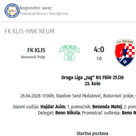
Nogometni savez
Federacije Bosne i Hercegovine
FK KLIS-HNK NEUM
4:0
FK KLIS
Buturović Polje
1:0
Druga Liga „Jug“ NS FBiH 25/26
23. kolo
26.04.2026 17:00h, Stadion Seid Padalović, Buturović polje; 
Glavni sudija:
Hajdar Asim
; 1. pomoćnik:
Bevanda Matej
; 2. po
Delegat:
Beno Nikola
; Promatrač suđenja:
Beno N
Startna postava