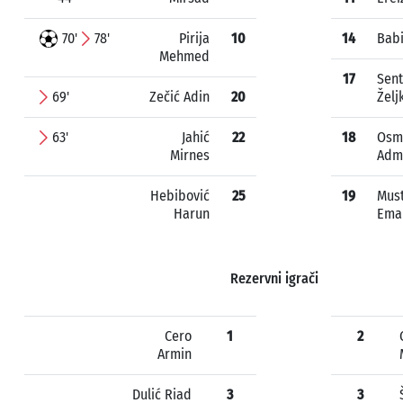
70'
78'
Pirija
10
14
Babi
Mehmed
17
Sent
69'
Zečić Adin
20
Želj
63'
Jahić
22
18
Osm
Mirnes
Adm
Hebibović
25
19
Mus
Harun
Ema
Rezervni igrači
Cero
1
2
Armin
Dulić Riad
3
3