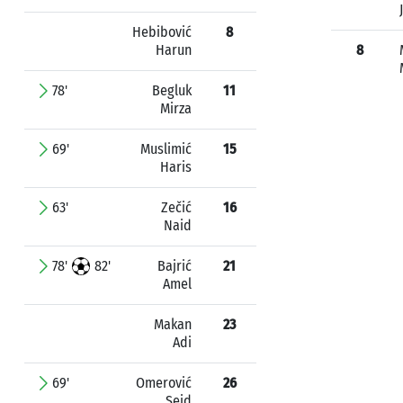
Hebibović
8
Harun
8
78'
Begluk
11
Mirza
69'
Muslimić
15
Haris
63'
Zečić
16
Naid
78'
82'
Bajrić
21
Amel
Makan
23
Adi
69'
Omerović
26
Seid