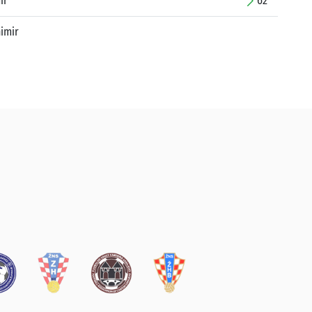
ir
62'
nimir