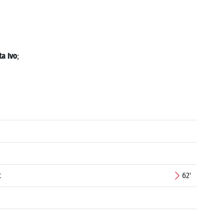
ta Ivo
;
t
62'