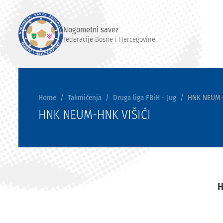
Nogometni savez
Federacije Bosne i Hercegovine
Home
Takmičenja
Druga liga FBiH - Jug
HNK NEUM-
HNK NEUM-HNK VIŠIĆI
H