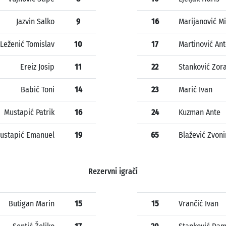
Jazvin Salko
9
16
Marijanović M
Leženić Tomislav
10
17
Martinović An
Ereiz Josip
11
22
Stanković Zor
Babić Toni
14
23
Marić Ivan
Mustapić Patrik
16
24
Kuzman Ante
ustapić Emanuel
19
65
Blažević Zvoni
Rezervni igrači
Butigan Marin
15
15
Vrančić Ivan