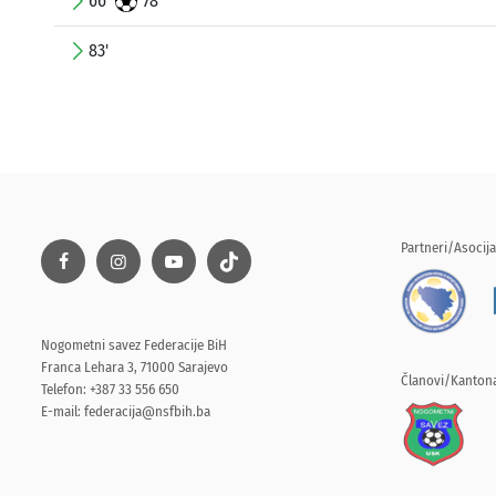
66'
78'
83'
Partneri/Asocija
Nogometni savez Federacije BiH
Franca Lehara 3, 71000 Sarajevo
Članovi/Kantona
Telefon: +387 33 556 650
E-mail:
federacija@nsfbih.ba