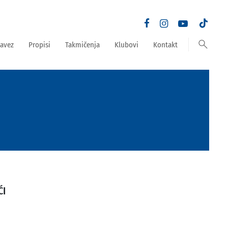
search
avez
Propisi
Takmičenja
Klubovi
Kontakt
ĆI