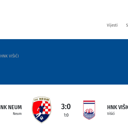
Vijesti
S
HNK VIŠIĆI
3:0
NK NEUM
HNK VIŠI
Neum
Višići
1:0