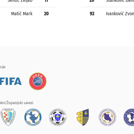
Sentić Željko
17
20
Stanković Dam
Matić Mark
20
92
Ivanković Zvo
cije
lni/Županijski savezi