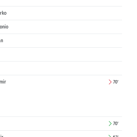
irko
tonio
an
mir
70'
70'