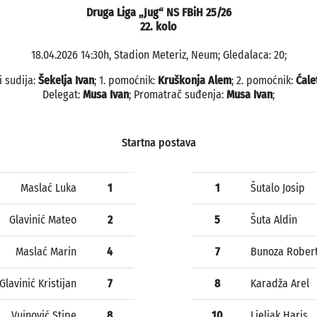
Druga Liga „Jug“ NS FBiH 25/26
22. kolo
18.04.2026 14:30h, Stadion Meteriz, Neum; Gledalaca: 20;
i sudija:
Šekelja Ivan
; 1. pomoćnik:
Kruškonja Alem
; 2. pomoćnik:
Ćale
Delegat:
Musa Ivan
; Promatrač suđenja:
Musa Ivan
;
Startna postava
Maslać Luka
1
1
Šutalo Josip
Glavinić Mateo
2
5
Šuta Aldin
Maslać Marin
4
7
Bunoza Rober
Glavinić Kristijan
7
8
Karadža Arel
Vujnović Stipe
8
10
Ljeljak Haris