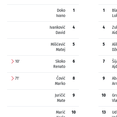
Doko
1
1
Bl
Ivano
Lu
Ivanković
4
4
Zu
David
Ai
Milićević
5
5
Al
Matej
Dž
10'
Skoko
6
7
Šij
Renato
Aj
71'
Čović
8
9
Ab
Marko
Ar
Juričić
9
10
Gr
Mate
Vl
Marić
10
13
Ud