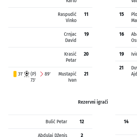
Karlo
Va
Raspudić
11
15
Plo
Vinko
Ma
Crnjac
19
16
Ab
David
Os
Krasić
20
19
Ivi
Petar
21
Du
31'
(P)
89'
Mustapić
21
Aj
73'
Ivan
Rezervni igrači
Bulić Petar
12
14
Abdulai Dženis
2