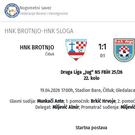
Nogometni savez
Federacije Bosne i Hercegovine
HNK BROTNJO-HNK SLOGA
1:1
HNK BROTNJO
Čitluk
0:1
Druga Liga „Jug“ NS FBiH 25/26
22. kolo
19.04.2026 17:00h, Stadion Bare, Čitluk; Gledalaca
Glavni sudija:
Munkači Ante
; 1. pomoćnik:
Brkić Hrvoje
; 2. pomoć
Delegat:
Miljević Almir
; Promatrač suđenja:
Miljevi
Startna postava