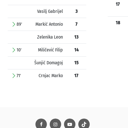
17
Vasilj Gabrijel
3
18
89'
Markić Antonio
7
Zelenika Leon
13
10'
Miličević Filip
14
Šunjić Domagoj
15
71'
Crnjac Marko
17