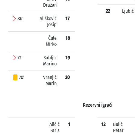
Dražan
22
Ljubić
86'
Slišković
17
Josip
Čule
18
Mirko
72'
Sabljić
19
Marino
70'
Vranjić
20
Marin
Rezervni igrači
Aličić
1
12
Bulić
Faris
Petar