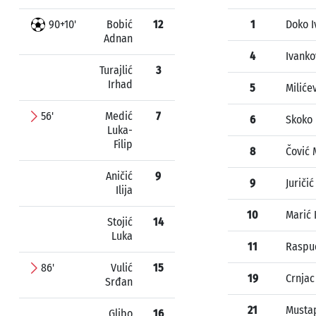
90+10'
Bobić
12
1
Doko I
Adnan
4
Ivanko
Turajlić
3
Irhad
5
Miliće
56'
Medić
7
6
Skoko
Luka-
Filip
8
Čović 
Aničić
9
9
Juriči
Ilija
10
Marić 
Stojić
14
Luka
11
Raspud
86'
Vulić
15
19
Crnjac
Srđan
21
Mustap
Glibo
16