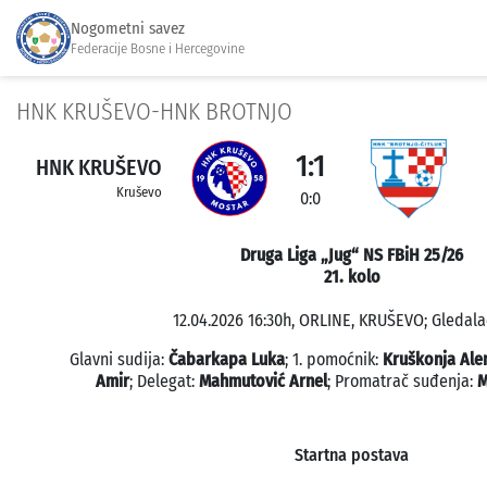
Nogometni savez
Federacije Bosne i Hercegovine
HNK KRUŠEVO-HNK BROTNJO
1:1
HNK KRUŠEVO
Kruševo
0:0
Druga Liga „Jug“ NS FBiH 25/26
21. kolo
12.04.2026 16:30h, ORLINE, KRUŠEVO; Gledala
Glavni sudija:
Čabarkapa Luka
; 1. pomoćnik:
Kruškonja Al
Amir
; Delegat:
Mahmutović Arnel
; Promatrač suđenja:
M
Startna postava