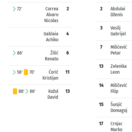
72'
Correa
2
2
Abdulai
Alvaro
Dženis
Nicolas
3
Vasilj
Gablaia
4
Gabrijel
Achiko
7
Milićević
86'
Žilić
6
Petar
Renato
13
Zelenika
56'
70'
Ćorić
11
Leon
Kristijan
14
Miličević
88'
86'
Kožul
13
Filip
David
15
Šunjić
Domagoj
17
Crnjac
Marko