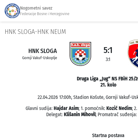
Nogometni savez
Federacije Bosne i Hercegovine
HNK SLOGA-HNK NEUM
5:1
HNK SLOGA
Gornji Vakuf-Uskoplje
3:1
Druga Liga „Jug“ NS FBiH 25/2
21. kolo
22.04.2026 17:00h, Stadion Košute, Gornji Vakuf-Usk
Glavni sudija:
Hajdar Asim
; 1. pomoćnik:
Kozić Nedim
; 2
Delegat:
Klišanin Mihovil
; Promatrač suđenja:
Startna postava