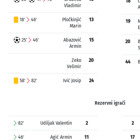
18
Vladimir
18'
46'
Pločkinjić
13
19
Marin
25'
46'
Abazović
15
20
Armin
S
Zeko
20
44
B
Velimir
58'
82'
Ivić Josip
24
Rezervni igrači
82'
Udiljak Valentin
2
2
46'
Agić Armin
11
17