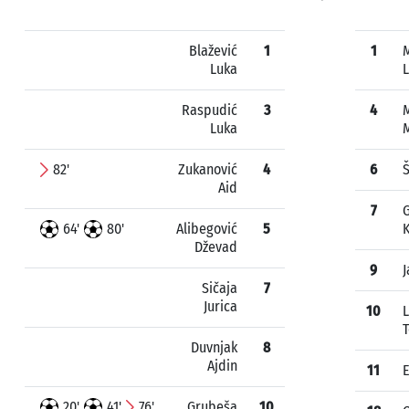
Blažević
1
1
Luka
Raspudić
3
4
Luka
82'
Zukanović
4
6
Š
Aid
7
G
64'
80'
Alibegović
5
K
Dževad
9
J
Sičaja
7
Jurica
10
L
T
Duvnjak
8
Ajdin
11
E
20'
41'
76'
Grubeša
10