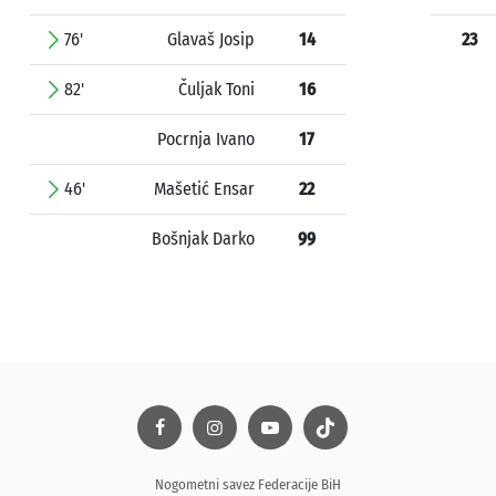
76'
Glavaš Josip
14
23
82'
Čuljak Toni
16
Pocrnja Ivano
17
46'
Mašetić Ensar
22
Bošnjak Darko
99
Nogometni savez Federacije BiH