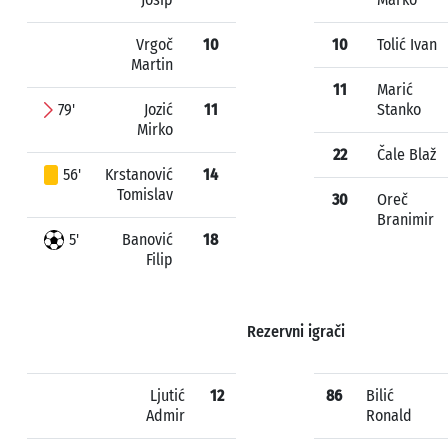
Vrgoč
10
10
Tolić Ivan
Martin
11
Marić
79'
Jozić
11
Stanko
Mirko
22
Čale Blaž
56'
Krstanović
14
Tomislav
30
Oreč
Branimir
5'
Banović
18
Filip
Rezervni igrači
Ljutić
12
86
Bilić
Admir
Ronald