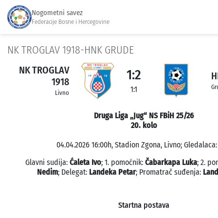
Nogometni savez
Federacije Bosne i Hercegovine
NK TROGLAV 1918-HNK GRUDE
NK TROGLAV
1:2
H
1918
Gr
1:1
Livno
Druga Liga „Jug“ NS FBiH 25/26
20. kolo
04.04.2026 16:00h, Stadion Zgona, Livno; Gledalaca:
Glavni sudija:
Ćaleta Ivo
; 1. pomoćnik:
Čabarkapa Luka
; 2. p
Nedim
; Delegat:
Landeka Petar
; Promatrač suđenja:
Land
Startna postava