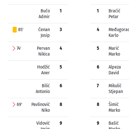
Bučo
1
1
Braćić
Admir
Petar
85'
Ćenan
3
4
Međugora
Josip
Karlo
74'
Pervan
4
5
Marić
Nikica
Marko
Hodžić
5
6
Alpeza
Aner
David
Bilić
6
7
Mikulić
Antonio
Stjepan
69'
Pavlinović
8
8
Šimić
Niko
Marko
Vidović
9
9
Bašić
Josip
Marko