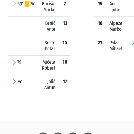
69'
74'
Barišić
7
15
Ančić
Marko
Ljubo
Brnić
13
18
Alpeza
Ante
Marko
Šesto
15
21
Palac
Petar
Mihael
79'
Mičeta
16
Robert
74'
Jolić
17
Antun