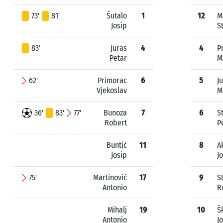
73'
81'
Šutalo
1
12
M
Josip
S
83'
Juras
4
4
P
Petar
M
62'
Primorac
6
5
Ju
Vjekoslav
M
36'
83'
77'
Bunoza
7
6
S
Robert
P
Buntić
11
8
A
Josip
J
75'
Martinović
17
9
S
Antonio
R
Mihalj
19
10
Š
Antonio
J