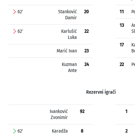
62'
Stanković
20
11
P
Damir
13
A
62'
Karlušić
22
S
Luka
17
K
Marić Ivan
23
B
Kuzman
24
22
P
Ante
Rezervni igrači
Ivanković
92
1
Zvonimir
62'
Karadža
8
2