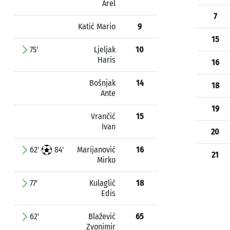
Arel
7
Katić Mario
9
15
75'
Ljeljak
10
Haris
16
Bošnjak
14
18
Ante
19
Vrančić
15
Ivan
20
62'
84'
Marijanović
16
21
Mirko
77'
Kulaglić
18
Edis
62'
Blažević
65
Zvonimir