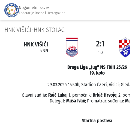
Nogometni savez
Federacije Bosne i Hercegovine
HNK VIŠIĆI-HNK STOLAC
2:1
HNK VIŠIĆI
Višići
1:0
Druga Liga „Jug“ NS FBiH 25/26
19. kolo
29.03.2026 15:30h, Stadion Čaeri, Višići; Gled
Glavni sudija:
Raič Luka
; 1. pomoćnik:
Brkić Hrvoje
; 2. po
Delegat:
Musa Ivan
; Promatrač suđenja:
Mu
Startna postava