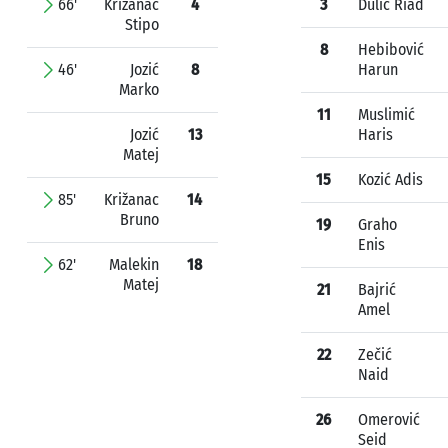
66'
Križanac
4
3
Dulić Riad
Stipo
8
Hebibović
46'
Jozić
8
Harun
Marko
11
Muslimić
Jozić
13
Haris
Matej
15
Kozić Adis
85'
Križanac
14
Bruno
19
Graho
Enis
62'
Malekin
18
Matej
21
Bajrić
Amel
22
Zečić
Naid
26
Omerović
Seid