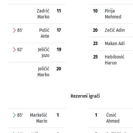
Zadrić
11
10
Pirija
Marko
Mehmed
85'
Pušić
17
20
Zečić Adin
Ante
23
Makan Adi
62'
Jeličić
19
Jozo
25
Hebibović
Harun
Jeličić
20
Marko
Rezervni igrači
85'
Markešić
1
1
Ćosić
Marin
Ahmed