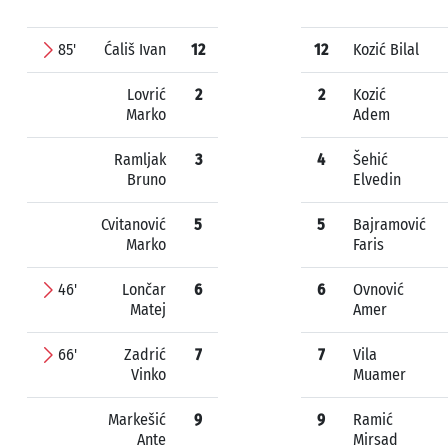
85'
Ćališ Ivan
12
12
Kozić Bilal
Lovrić
2
2
Kozić
Marko
Adem
Ramljak
3
4
Šehić
Bruno
Elvedin
Cvitanović
5
5
Bajramović
Marko
Faris
46'
Lončar
6
6
Ovnović
Matej
Amer
66'
Zadrić
7
7
Vila
Vinko
Muamer
Markešić
9
9
Ramić
Ante
Mirsad