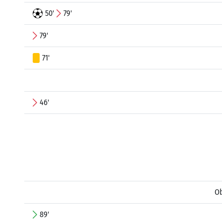
50'
79'
79'
71'
46'
Ob
89'