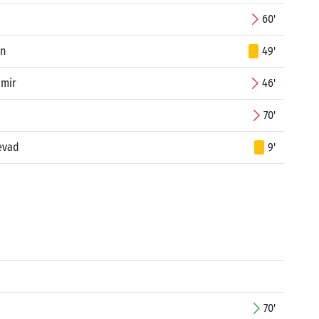
60'
in
49'
imir
46'
70'
evad
9'
70'