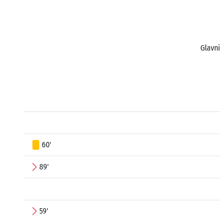
Glavni
60'
89'
59'