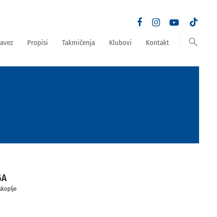
search
avez
Propisi
Takmičenja
Klubovi
Kontakt
GA
skoplje