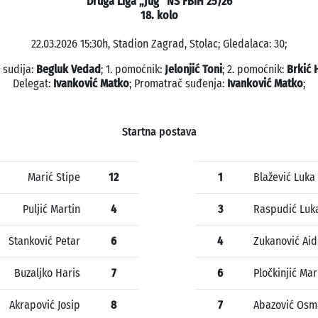
Druga Liga „Jug“ NS FBiH 25/26
18. kolo
22.03.2026 15:30h, Stadion Zagrad, Stolac; Gledalaca: 30;
 sudija:
Begluk Vedad
; 1. pomoćnik:
Jelonjić Toni
; 2. pomoćnik:
Brkić 
Delegat:
Ivanković Matko
; Promatrač suđenja:
Ivanković Matko
;
Startna postava
Marić Stipe
12
1
Blažević Luka
Puljić Martin
4
3
Raspudić Luk
Stanković Petar
6
4
Zukanović Aid
Buzaljko Haris
7
6
Pločkinjić Mar
Akrapović Josip
8
7
Abazović Osm