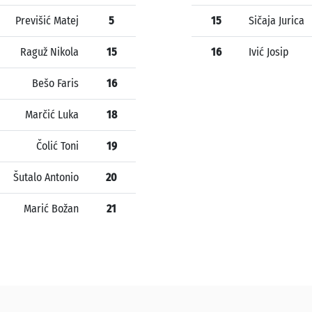
Previšić Matej
5
15
Sičaja Jurica
Raguž Nikola
15
16
Ivić Josip
Bešo Faris
16
Marčić Luka
18
Čolić Toni
19
Šutalo Antonio
20
Marić Božan
21