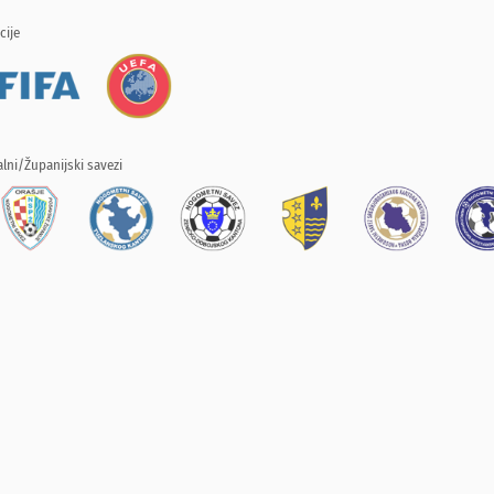
cije
lni/Županijski savezi