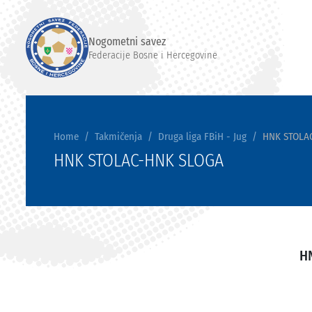
Nogometni savez
Federacije Bosne i Hercegovine
Home
Takmičenja
Druga liga FBiH - Jug
HNK STOLA
HNK STOLAC-HNK SLOGA
H