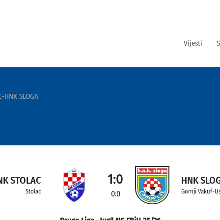
Vijesti
S
C-HNK SLOGA
1:0
NK STOLAC
HNK SLO
Stolac
Gornji Vakuf-U
0:0