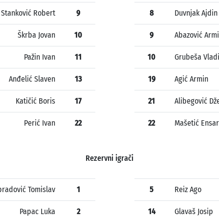
Stanković Robert
9
8
Duvnjak Ajdin
Škrba Jovan
10
9
Abazović Arm
Pažin Ivan
11
10
Grubeša Vlad
Anđelić Slaven
13
19
Agić Armin
Katičić Boris
17
21
Alibegović Dž
Perić Ivan
22
22
Mašetić Ensar
Rezervni igrači
radović Tomislav
1
5
Reiz Ago
Papac Luka
2
14
Glavaš Josip