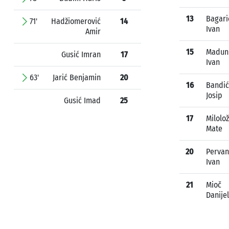
13
Bagari
71'
Hadžiomerović
14
Ivan
Amir
15
Madun
Gusić Imran
17
Ivan
63'
Jarić Benjamin
20
16
Bandić
Josip
Gusić Imad
25
17
Milolo
Mate
20
Pervan
Ivan
21
Mioč
Danijel