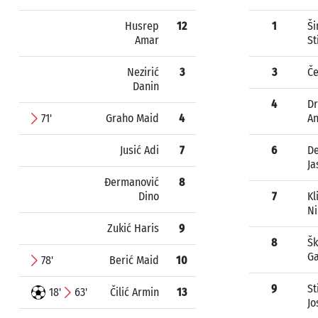
Husrep
12
1
Š
Amar
St
Nezirić
3
3
Če
Danin
4
Dr
71'
Graho Maid
4
An
Jusić Adi
7
6
De
Ja
Đermanović
8
Dino
7
Kl
Ni
Zukić Haris
9
8
Šk
Ga
78'
Berić Maid
10
9
St
18'
63'
Čilić Armin
13
Jo