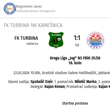
Nogometni savez
Federacije Bosne i Hercegovine
FK TURBINA-NK KAMEŠNICA
1:1
FK TURBINA
Jablanica
1:0
Druga Liga „Jug“ NS FBiH 25/26
18. kolo
22.03.2026 15:30h, Gradski stadion Salem Halilhodžić, Jablanic
Glavni sudija:
Spahalić Emir
; 1. pomoćnik:
Miletić Marko
; 2. pom
Delegat:
Kajan Kenan
; Promatrač suđenja:
Kajan 
Startna postava