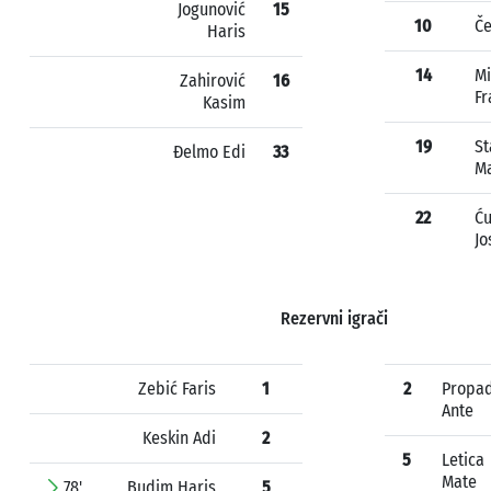
Jogunović
15
10
Če
Haris
14
Mi
Zahirović
16
Fr
Kasim
19
St
Đelmo Edi
33
Ma
22
Ću
Jo
Rezervni igrači
Zebić Faris
1
2
Propa
Ante
Keskin Adi
2
5
Letica
Mate
78'
Budim Haris
5