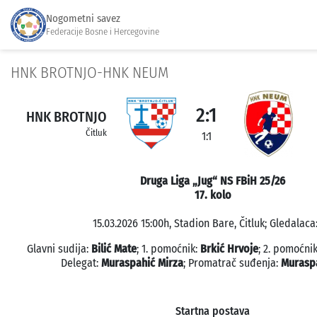
Nogometni savez
Federacije Bosne i Hercegovine
HNK BROTNJO-HNK NEUM
2:1
HNK BROTNJO
Čitluk
1:1
Druga Liga „Jug“ NS FBiH 25/26
17. kolo
15.03.2026 15:00h, Stadion Bare, Čitluk; Gledalaca:
Glavni sudija:
Bilić Mate
; 1. pomoćnik:
Brkić Hrvoje
; 2. pomoćni
Delegat:
Muraspahić Mirza
; Promatrač suđenja:
Muraspa
Startna postava