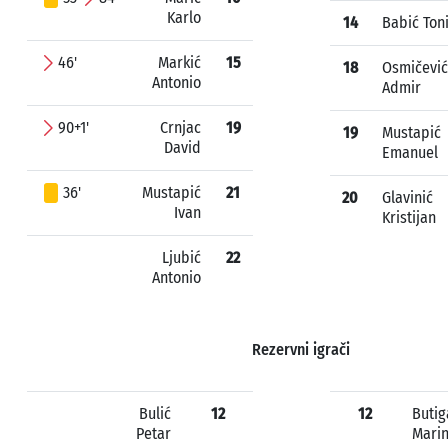
Karlo
14
Babić Ton
46'
Markić
15
18
Osmičević
Antonio
Admir
90+1'
Crnjac
19
19
Mustapić
David
Emanuel
36'
Mustapić
21
20
Glavinić
Ivan
Kristijan
Ljubić
22
Antonio
Rezervni igrači
Bulić
12
12
Butig
Petar
Mari