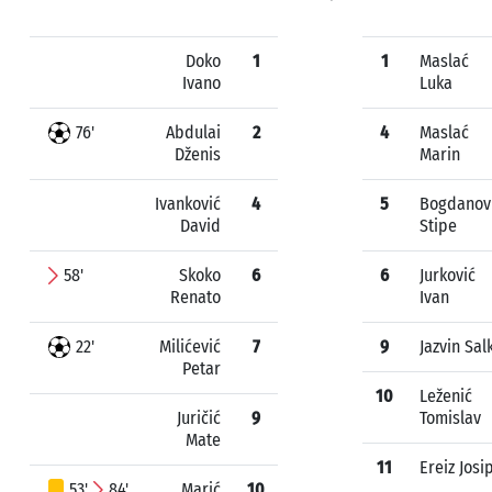
Doko
1
1
Maslać
Ivano
Luka
76'
Abdulai
2
4
Maslać
Dženis
Marin
Ivanković
4
5
Bogdanov
David
Stipe
58'
Skoko
6
6
Jurković
Renato
Ivan
22'
Milićević
7
9
Jazvin Sal
Petar
10
Leženić
Juričić
9
Tomislav
Mate
11
Ereiz Josi
53'
84'
Marić
10