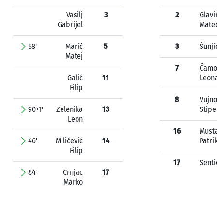
Vasilj
3
2
Glavi
Gabrijel
Mate
58'
Marić
5
3
Šunji
Matej
7
Čamo
Galić
11
Leon
Filip
8
Vujno
90+1'
Zelenika
13
Stipe
Leon
16
Must
46'
Miličević
14
Patri
Filip
17
Senti
84'
Crnjac
17
Marko