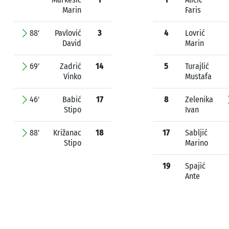
Marin
Faris
88'
Pavlović
3
4
Lovrić
David
Marin
69'
Zadrić
14
5
Turajlić
Vinko
Mustafa
46'
Babić
17
8
Zelenika
Stipo
Ivan
88'
Križanac
18
17
Sabljić
Stipo
Marino
19
Spajić
Ante