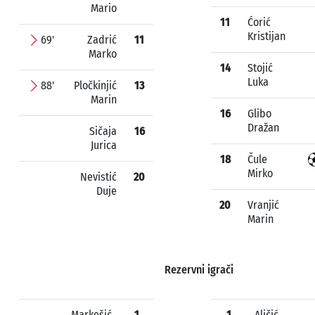
Mario
11
Ćorić
Kristijan
69'
Zadrić
11
Marko
14
Stojić
Luka
88'
Pločkinjić
13
Marin
16
Glibo
Dražan
Sičaja
16
Jurica
18
Čule
Mirko
Nevistić
20
Duje
20
Vranjić
Marin
Rezervni igrači
Markešić
1
1
Aličić