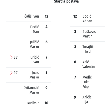
Startna postava
Ćališ Ivan
12
12
Bobić
Adnan
Dedić
4
Toni
2
Bošković
Martin
Jeličić
6
Marko
3
Turajlić
Irhad
88'
Juričić
7
Ivan
6
Anić
Valentin
46'
Jozić
8
Marko
7
Medić
Luka-
Filip
Cvitanović
9
Marko
9
Aničić
Ilija
Budimir
10