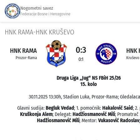
Nogometni savez
Federacije Bosne i Hercegovine
HNK RAMA-HNK KRUŠEVO
0:3
HNK RAMA
HNK 
Prozor-Rama
Kruševo
0:1
Druga Liga „Jug“ NS FBiH 25/26
15. kolo
30.11.2025 13:30h, Stadion Luka, Prozor-Rama; Gledalaca
Glavni sudija:
Begluk Vedad
; 1. pomoćnik:
Hakalović Said
; 2
Kruškonja Alem
; Delegat:
Hadžiosmanović Mili
; Promatrač
Hadžiosmanović Mili
; Mentor:
Vukasović Radoslav
;