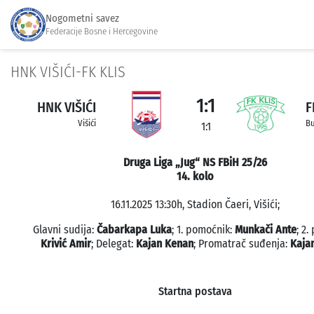
Nogometni savez
Federacije Bosne i Hercegovine
HNK VIŠIĆI-FK KLIS
1:1
HNK VIŠIĆI
F
Višići
Bu
1:1
Druga Liga „Jug“ NS FBiH 25/26
14. kolo
16.11.2025 13:30h, Stadion Čaeri, Višići;
Glavni sudija:
Čabarkapa Luka
; 1. pomoćnik:
Munkači Ante
; 2.
Krivić Amir
; Delegat:
Kajan Kenan
; Promatrač suđenja:
Kaja
Startna postava