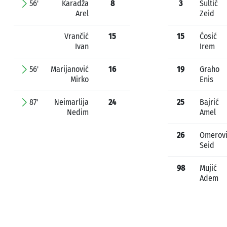
56'
Karadža
8
3
Sultić
Arel
Zeid
Vrančić
15
15
Ćosić
Ivan
Irem
56'
Marijanović
16
19
Graho
Mirko
Enis
87'
Neimarlija
24
25
Bajrić
Nedim
Amel
26
Omerov
Seid
98
Mujić
Adem