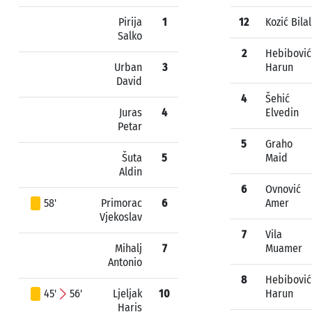
Pirija
1
12
Kozić Bilal
Salko
2
Hebibović
Urban
3
Harun
David
4
Šehić
Juras
4
Elvedin
Petar
5
Graho
Šuta
5
Maid
Aldin
6
Ovnović
58'
Primorac
6
Amer
Vjekoslav
7
Vila
Mihalj
7
Muamer
Antonio
8
Hebibović
45'
56'
Ljeljak
10
Harun
Haris