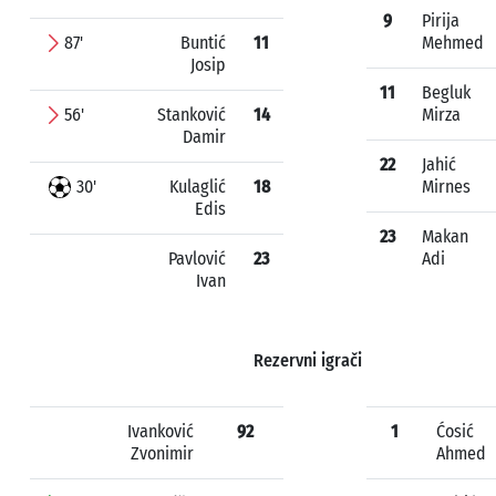
9
Pirija
87'
Buntić
11
Mehmed
Josip
11
Begluk
56'
Stanković
14
Mirza
Damir
22
Jahić
30'
Kulaglić
18
Mirnes
Edis
23
Makan
Pavlović
23
Adi
Ivan
Rezervni igrači
Ivanković
92
1
Ćosić
Zvonimir
Ahmed