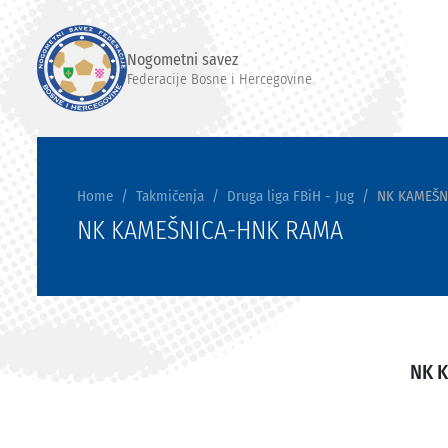
Nogometni savez
Federacije Bosne i Hercegovine
Home
Takmičenja
Druga liga FBiH - Jug
NK KAMEŠN
NK KAMEŠNICA-HNK RAMA
NK 