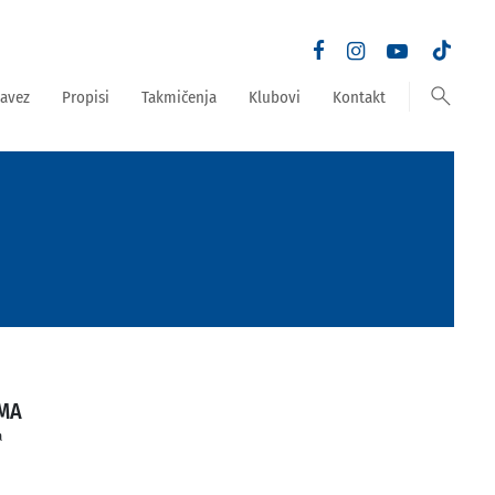
search
avez
Propisi
Takmičenja
Klubovi
Kontakt
MA
a