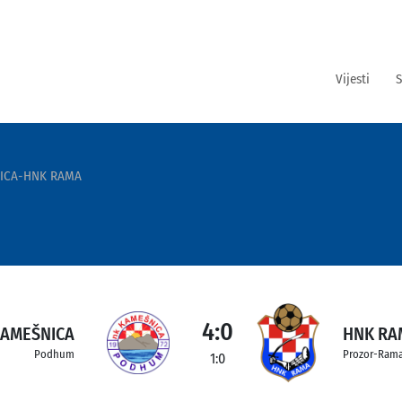
Vijesti
S
ICA-HNK RAMA
4:0
KAMEŠNICA
HNK RA
Podhum
Prozor-Ram
1:0