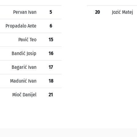
Pervan Ivan
5
20
Jozić Matej
Propadalo Ante
6
Pavić Teo
15
Bandić Josip
16
Bagarić Ivan
17
Madunić Ivan
18
Mioč Danijel
21