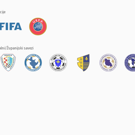
cije
lni/Županijski savezi