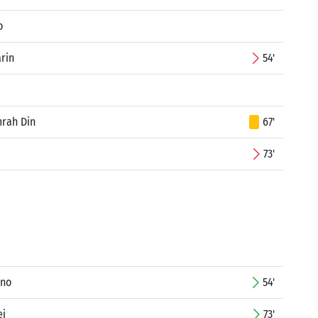
o
arin
54'
mrah Din
67'
73'
uno
54'
ej
73'