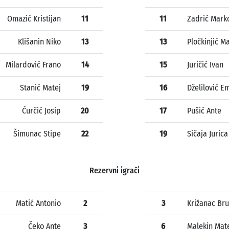
Omazić Kristijan
11
11
Zadrić Mark
Klišanin Niko
13
13
Pločkinjić M
Milardović Frano
14
15
Juričić Ivan
Stanić Matej
19
16
Dželilović E
Ćurčić Josip
20
17
Pušić Ante
Šimunac Stipe
22
19
Sičaja Jurica
Rezervni igrači
Matić Antonio
2
3
Križanac Br
Čeko Ante
3
6
Malekin Mat