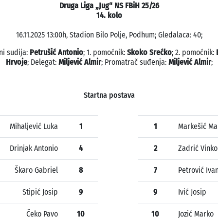
Druga Liga „Jug“ NS FBiH 25/26
14. kolo
16.11.2025 13:00h, Stadion Bilo Polje, Podhum; Gledalaca: 40;
ni sudija:
Petrušić Antonio
; 1. pomoćnik:
Skoko Srećko
; 2. pomoćnik:
Hrvoje
; Delegat:
Miljević Almir
; Promatrač suđenja:
Miljević Almir
;
Startna postava
Mihaljević Luka
1
1
Markešić Ma
Drinjak Antonio
4
2
Zadrić Vinko
Škaro Gabriel
8
7
Petrović Iva
Stipić Josip
9
9
Ivić Josip
Čeko Pavo
10
10
Jozić Marko