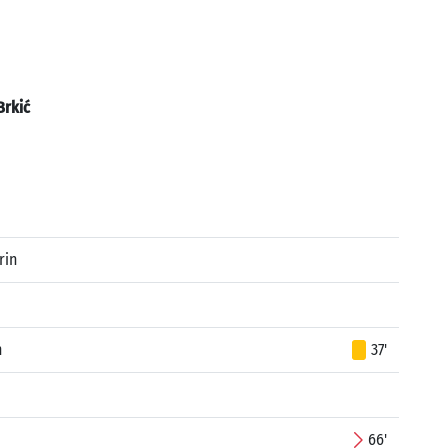
Brkić
rin
n
37'
66'