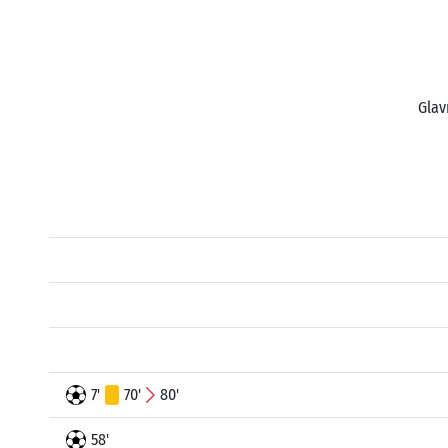
Glav
7'
70'
80'
58'