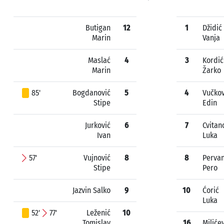
Butigan
12
1
Džidić
Marin
Vanja
Maslać
4
3
Kordić
Marin
Žarko
85'
Bogdanović
5
4
Vučkov
Stipe
Edin
Jurković
6
7
Cvitan
Ivan
Luka
57'
Vujnović
8
8
Perva
Stipe
Pero
Jazvin Salko
9
10
Ćorić
Luka
52'
77'
Leženić
10
Tomislav
16
Miliće