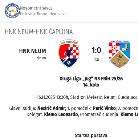
Nogometni savez
Federacije Bosne i Hercegovine
HNK NEUM-HNK ČAPLJINA
1:0
HNK NEUM
Neum
1:0
Druga Liga „Jug“ NS FBiH 25/26
14. kolo
16.11.2025 13:30h, Stadion Meteriz, Neum; Gledalaca:
Glavni sudija:
Nezirić Admir
; 1. pomoćnik:
Perić Vinko
; 2. pomoćn
Delegat:
Klemo Leonardo
; Promatrač suđenja:
Klemo L
Startna postava