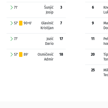
71'
Šunjić
3
6
Kn
Josip
Lu
57'
90+6'
Glavinić
7
9
Ma
Kristijan
Do
77'
Jozić
17
11
Pe
Dario
Iv
57'
89'
Osmičević
18
20
Ti
Admir
To
25
Mi
Te