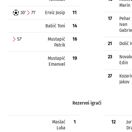
Marin
30'
71'
Ereiz Josip
11
17
Pehar
Ivan
Babić Toni
14
Gabrie
57'
Mustapić
16
21
Dolić 
Patrik
23
Novak
Mustapić
19
Edin
Emanuel
27
Kozari
Jakov
Rezervni igrači
Maslać
1
12
Ju
Luka
Dr