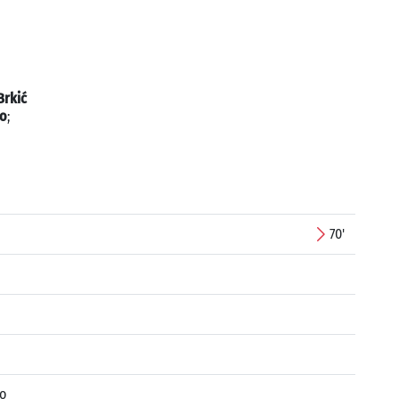
Brkić
o
;
70'
o