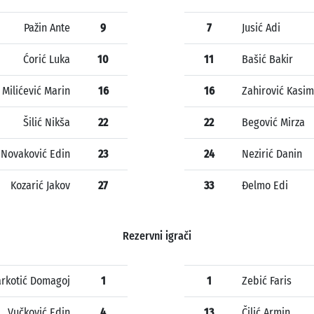
Pažin Ante
9
7
Jusić Adi
Ćorić Luka
10
11
Bašić Bakir
Milićević Marin
16
16
Zahirović Kasim
Šilić Nikša
22
22
Begović Mirza
Novaković Edin
23
24
Nezirić Danin
Kozarić Jakov
27
33
Đelmo Edi
Rezervni igrači
rkotić Domagoj
1
1
Zebić Faris
Vučković Edin
4
13
Čilić Armin