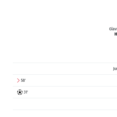
Glav
H
Ju
58'
31'