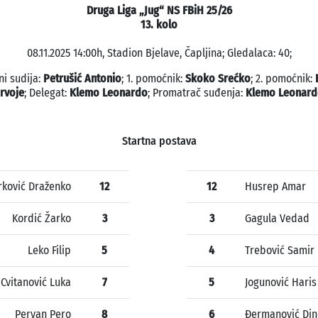
Druga Liga „Jug“ NS FBiH 25/26
13. kolo
08.11.2025 14:00h, Stadion Bjelave, Čapljina; Gledalaca: 40;
ni sudija:
Petrušić Antonio
; 1. pomoćnik:
Skoko Srećko
; 2. pomoćnik:
rvoje
; Delegat:
Klemo Leonardo
; Promatrač suđenja:
Klemo Leonard
Startna postava
rković Draženko
12
12
Husrep Amar
Kordić Žarko
3
3
Gagula Vedad
Leko Filip
5
4
Trebović Samir
Cvitanović Luka
7
5
Jogunović Haris
Pervan Pero
8
6
Đermanović Din