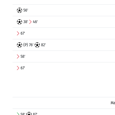
56'
38'
46'
67'
(P) 76'
82'
58'
67'
Ma
58'
87'