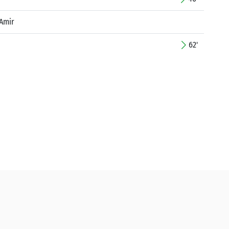
Amir
62'