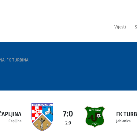
Vijesti
S
INA-FK TURBINA
7:0
ČAPLJINA
FK TURB
Čapljina
Jablanica
2:0