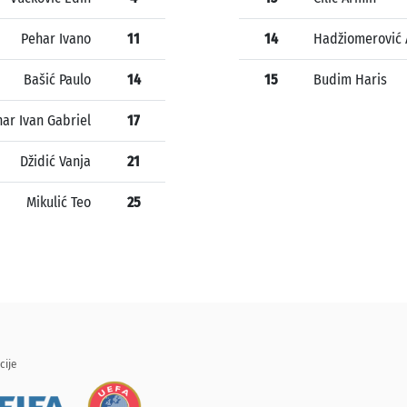
Pehar Ivano
11
14
Hadžiomerović 
Bašić Paulo
14
15
Budim Haris
ar Ivan Gabriel
17
Džidić Vanja
21
Mikulić Teo
25
cije