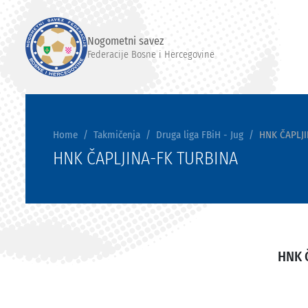
Nogometni savez
Federacije Bosne i Hercegovine
Home
Takmičenja
Druga liga FBiH - Jug
HNK ČAPLJ
HNK ČAPLJINA-FK TURBINA
HNK 