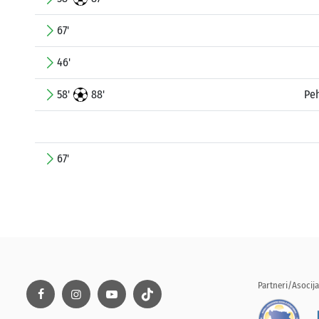
67'
46'
58'
88'
Peh
67'
Partneri/Asocija