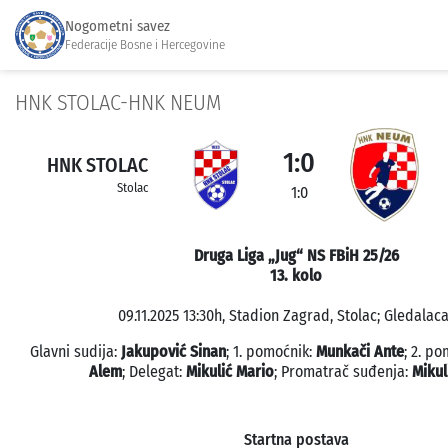
Nogometni savez
Federacije Bosne i Hercegovine
HNK STOLAC-HNK NEUM
1:0
HNK STOLAC
Stolac
1:0
Druga Liga „Jug“ NS FBiH 25/26
13. kolo
09.11.2025 13:30h, Stadion Zagrad, Stolac; Gledalaca
Glavni sudija:
Jakupović Sinan
; 1. pomoćnik:
Munkači Ante
; 2. p
Alem
; Delegat:
Mikulić Mario
; Promatrač suđenja:
Mikul
Startna postava