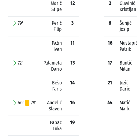
Marić
12
2
Glavinić
Stipe
Kristijan
79'
Perić
3
6
Šunjić
Filip
Josip
Pažin
11
16
Mustapi
Ivan
Patrik
72'
Palameta
13
17
Buntić
Dario
Milan
Bešo
14
21
Jozić
Faris
Dario
46'
78'
Anđelić
16
44
Matić
Slaven
Mark
Papac
19
Luka