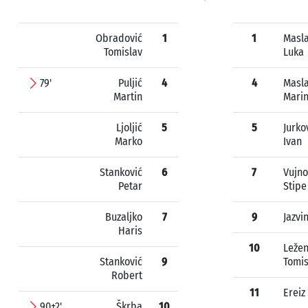
Obradović
1
1
Masl
Tomislav
Luka
79'
Puljić
4
4
Masl
Martin
Mari
Ljoljić
5
5
Jurko
Marko
Ivan
Stanković
6
7
Vujno
Petar
Stipe
Buzaljko
7
9
Jazvi
Haris
10
Ležen
Stanković
9
Tomis
Robert
11
Ereiz
90+2'
Škrba
10