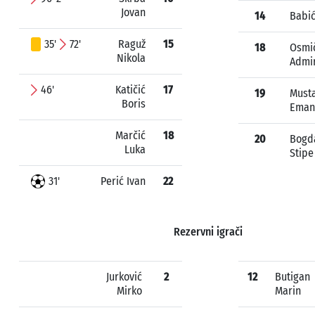
Jovan
14
Babić
35'
72'
Raguž
15
18
Osmi
Nikola
Admi
46'
Katičić
17
19
Must
Boris
Eman
Marčić
18
20
Bogd
Luka
Stipe
31'
Perić Ivan
22
Rezervni igrači
Jurković
2
12
Butigan
Mirko
Marin