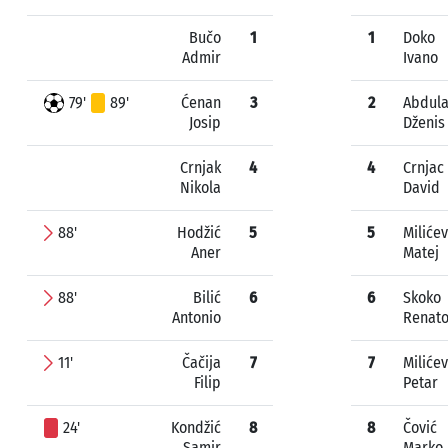
Bučo
1
1
Doko
Admir
Ivano
79'
89'
Ćenan
3
2
Abdula
Josip
Dženis
Crnjak
4
4
Crnjac
Nikola
David
88'
Hodžić
5
5
Milićev
Aner
Matej
88'
Bilić
6
6
Skoko
Antonio
Renat
11'
Čačija
7
7
Milićev
Filip
Petar
24'
Kondžić
8
8
Čović
Samir
Marko