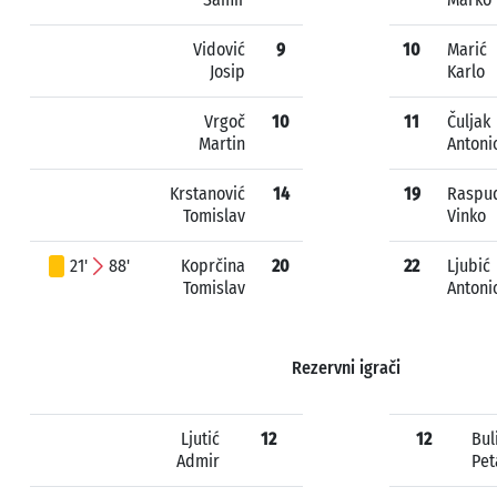
Vidović
9
10
Marić
Josip
Karlo
Vrgoč
10
11
Čuljak
Martin
Antoni
Krstanović
14
19
Raspu
Tomislav
Vinko
21'
88'
Koprčina
20
22
Ljubić
Tomislav
Antoni
Rezervni igrači
Ljutić
12
12
Bul
Admir
Pet