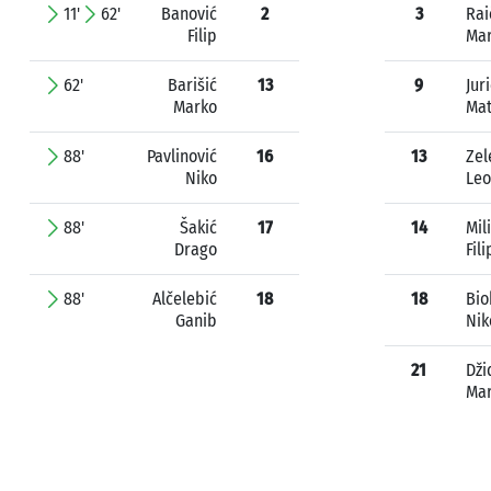
11'
62'
Banović
2
3
Rai
Filip
Mar
62'
Barišić
13
9
Juri
Marko
Ma
88'
Pavlinović
16
13
Zel
Niko
Le
88'
Šakić
17
14
Mil
Drago
Fili
88'
Alčelebić
18
18
Bio
Ganib
Nik
21
Dži
Ma