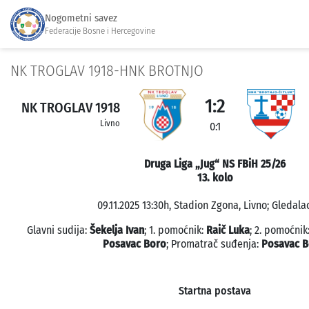
Nogometni savez
Federacije Bosne i Hercegovine
NK TROGLAV 1918-HNK BROTNJO
1:2
NK TROGLAV 1918
Livno
0:1
Druga Liga „Jug“ NS FBiH 25/26
13. kolo
09.11.2025 13:30h, Stadion Zgona, Livno; Gledalac
Glavni sudija:
Šekelja Ivan
; 1. pomoćnik:
Raič Luka
; 2. pomoćnik
Posavac Boro
; Promatrač suđenja:
Posavac B
Startna postava