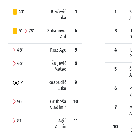
43'
Blažević
1
1
Š
Luka
J
61'
78'
Zukanović
4
3
U
Aid
D
46'
Reiz Ago
5
4
J
P
46'
Žuljević
6
Mateo
5
Š
A
7'
Raspudić
9
Luka
6
P
V
56'
Grubeša
10
Vladimir
7
M
A
81'
Agić
11
Armin
10
L