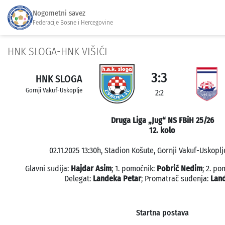
Nogometni savez
Federacije Bosne i Hercegovine
HNK SLOGA-HNK VIŠIĆI
3:3
HNK SLOGA
Gornji Vakuf-Uskoplje
2:2
Druga Liga „Jug“ NS FBiH 25/26
12. kolo
02.11.2025 13:30h, Stadion Košute, Gornji Vakuf-Uskoplj
Glavni sudija:
Hajdar Asim
; 1. pomoćnik:
Pobrić Nedim
; 2. p
Delegat:
Landeka Petar
; Promatrač suđenja:
Lan
Startna postava