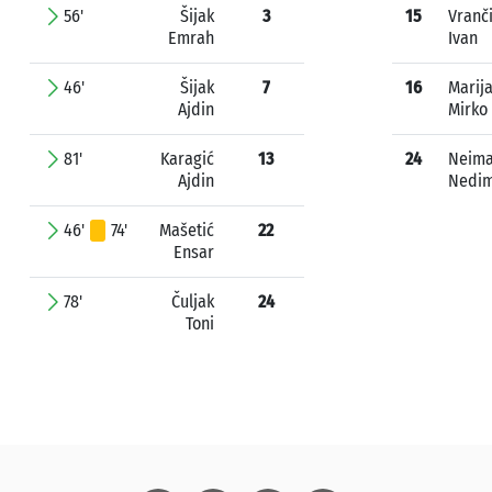
56'
Šijak
3
15
Vranč
Emrah
Ivan
46'
Šijak
7
16
Marij
Ajdin
Mirko
81'
Karagić
13
24
Neima
Ajdin
Nedi
46'
74'
Mašetić
22
Ensar
78'
Čuljak
24
Toni