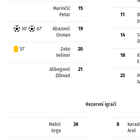
H
Marinčić
15
Petar
11
B
J
30'
67'
Abazović
19
Osman
14
S
D
57'
Zeko
20
Velimir
18
K
E
Alibegović
21
Dževad
23
P
I
Rezervni igrači
Mabić
26
8
Karad
Grga
Arel