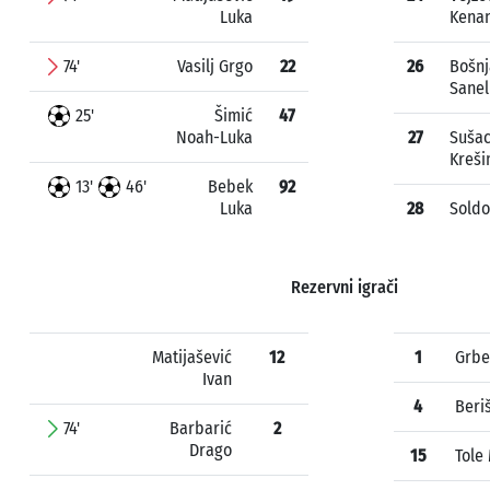
Luka
Kena
74'
Vasilj Grgo
22
26
Bošnj
Sanel
25'
Šimić
47
Noah-Luka
27
Suša
Kreši
13'
46'
Bebek
92
Luka
28
Soldo
Rezervni igrači
Matijašević
12
1
Grbe
Ivan
4
Beriš
74'
Barbarić
2
Drago
15
Tole