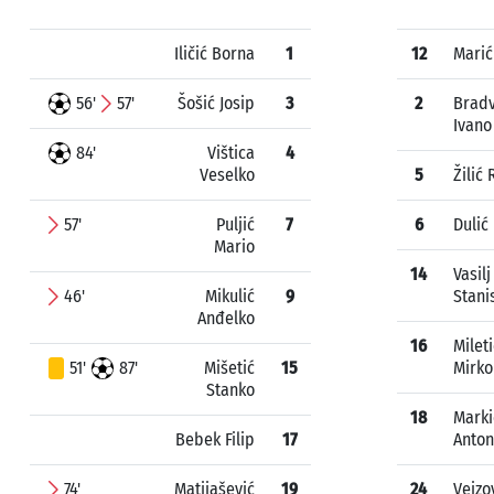
Iličić Borna
1
12
Marić
56'
57'
Šošić Josip
3
2
Bradv
Ivano
84'
Vištica
4
Veselko
5
Žilić
57'
Puljić
7
6
Dulić
Mario
14
Vasilj
46'
Mikulić
9
Stani
Anđelko
16
Mileti
51'
87'
Mišetić
15
Mirko
Stanko
18
Marki
Bebek Filip
17
Anton
74'
Matijašević
19
24
Vejzo