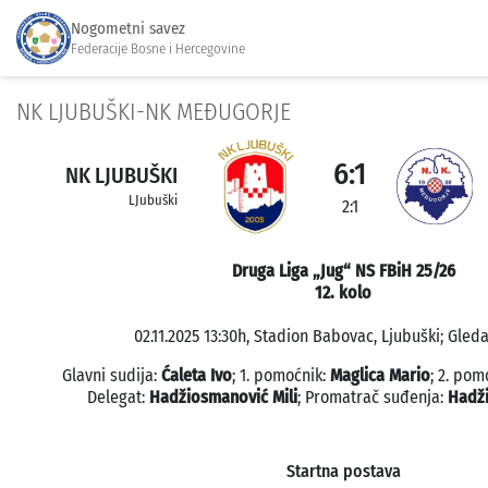
Nogometni savez
Federacije Bosne i Hercegovine
NK LJUBUŠKI-NK MEĐUGORJE
6:1
NK LJUBUŠKI
LJubuški
2:1
Druga Liga „Jug“ NS FBiH 25/26
12. kolo
02.11.2025 13:30h, Stadion Babovac, Ljubuški; Gleda
Glavni sudija:
Ćaleta Ivo
; 1. pomoćnik:
Maglica Mario
; 2. pom
Delegat:
Hadžiosmanović Mili
; Promatrač suđenja:
Hadži
Startna postava