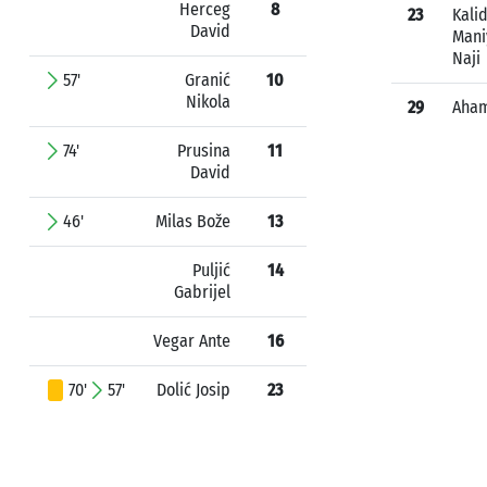
Herceg
8
23
Kali
David
Mani
Naji
57'
Granić
10
Nikola
29
Aham
74'
Prusina
11
David
46'
Milas Bože
13
Puljić
14
Gabrijel
Vegar Ante
16
70'
57'
Dolić Josip
23