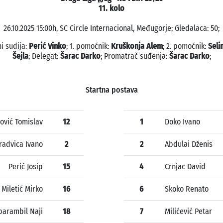
11. kolo
26.10.2025 15:00h, SC Circle Internacional, Međugorje; Gledalaca: 50;
i sudija:
Perić Vinko
; 1. pomoćnik:
Kruškonja Alem
; 2. pomoćnik:
Seli
Šejla
; Delegat:
Šarac Darko
; Promatrač suđenja:
Šarac Darko
;
Startna postava
pović Tomislav
12
1
Doko Ivano
radvica Ivano
2
2
Abdulai Dženis
Perić Josip
15
4
Crnjac David
Miletić Mirko
16
6
Skoko Renato
parambil Naji
18
7
Milićević Petar