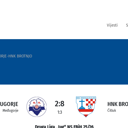
Vijesti
S
RJE-HNK BROTNJO
2:8
ĐUGORJE
HNK BR
Međugorje
Čitluk
1:3
Druga Liga „Jug“ NS FBiH 25/26