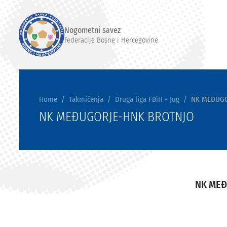
Nogometni savez
Federacije Bosne i Hercegovine
Home
Takmičenja
Druga liga FBiH - Jug
NK MEĐUGO
NK MEĐUGORJE-HNK BROTNJO
NK ME