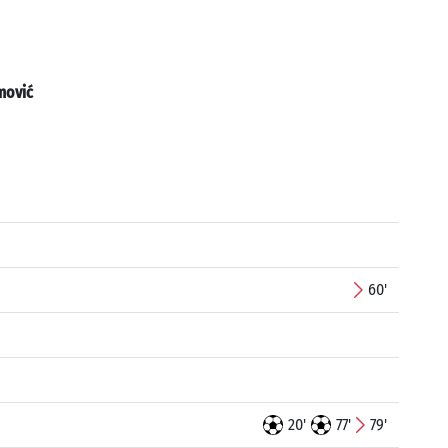
mović
60'
20'
77'
79'