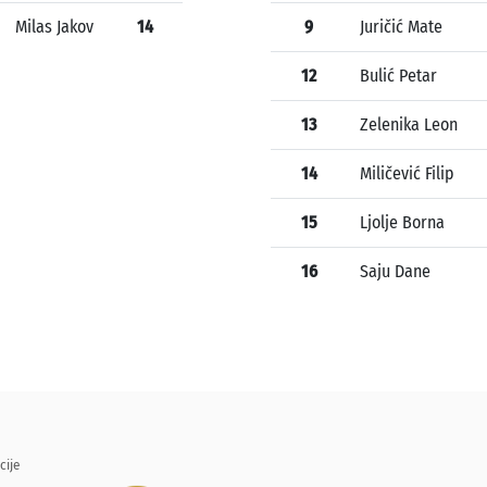
Milas Jakov
14
9
Juričić Mate
12
Bulić Petar
13
Zelenika Leon
14
Miličević Filip
15
Ljolje Borna
16
Saju Dane
cije