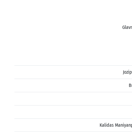
Glavn
Jozi
B
Kalidas Maniyan