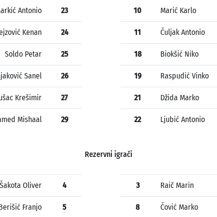
arkić Antonio
23
10
Marić Karlo
ejzović Kenan
24
11
Čuljak Antonio
Soldo Petar
25
18
Biokšić Niko
jaković Sanel
26
19
Raspudić Vinko
ušac Krešimir
27
21
Džida Marko
amed Mishaal
29
22
Ljubić Antonio
Rezervni igrači
Šakota Oliver
4
3
Raič Marin
Berišić Franjo
5
8
Čović Marko