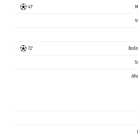
41'
M
V
72'
Bošn
S
Ah