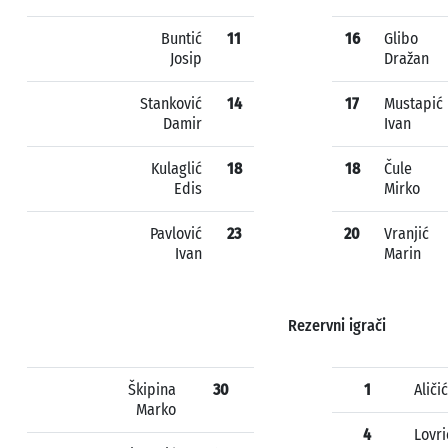
Buntić
11
16
Glibo
Josip
Dražan
Stanković
14
17
Mustapić
Damir
Ivan
Kulaglić
18
18
Čule
Edis
Mirko
Pavlović
23
20
Vranjić
Ivan
Marin
Rezervni igrači
Škipina
30
1
Aliči
Marko
4
Lovri