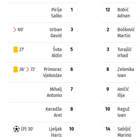
Pirija
1
12
Bobić
Salko
Adnan
60'
Urban
3
2
Bošković
David
Martin
27'
Šuta
5
3
Turajlić
Aldin
Irhad
36'
72'
Primorac
6
8
Zelenika
Vjekoslav
Ivan
Mihalj
7
9
Aničić
Antonio
Ilija
Karadža
8
10
Raguž
Arel
Ivan
(P) 30'
Ljeljak
10
14
Sabljić
Haris
Marino