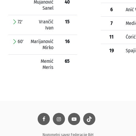
Mujanović
40
Sanel
6
Anić 
72'
Vrančić
15
7
Medić
Ivan
11
Ćorić
60'
Marijanović
16
Mirko
19
Spaji
Memić
65
Meris
Nogometni savez Federacije BiH