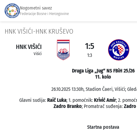
Nogometni savez
Federacije Bosne i Hercegovine
HNK VIŠIĆI-HNK KRUŠEVO
1:5
HNK VIŠIĆI
Višići
1:3
Druga Liga „Jug“ NS FBiH 25/26
11. kolo
26.10.2025 13:30h, Stadion Čaeri, Višići; Gled
Glavni sudija:
Raič Luka
; 1. pomoćnik:
Krivić Amir
; 2. pomoć
Zadro Branko
; Promatrač suđenja:
Zadro
Startna postava