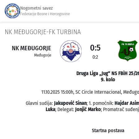
Nogometni savez
Federacije Bosne i Hercegovine
NK MEĐUGORJE-FK TURBINA
0:5
NK MEĐUGORJE
Međugorje
0:2
Druga Liga „Jug“ NS FBiH 25/2
9. kolo
11.10.2025 15:00h, SC Circle Internacional, Međugo
Glavni sudija:
Jakupović Sinan
; 1. pomoćnik:
Hajdar Asi
Luka
; Delegat:
Jonjić Marko
; Promatrač suđen
Startna postava