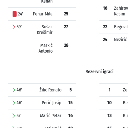
Kenan
16
Zahirov
24'
Pehar Mile
25
Kasim
59'
Sušac
27
22
Begović
Krešimir
24
Nezirić
Markić
28
Antonio
Rezervni igrači
46'
Žilić Renato
5
1
Ze
46'
Perić Josip
15
10
Be
57'
Marić Petar
16
13
Bu