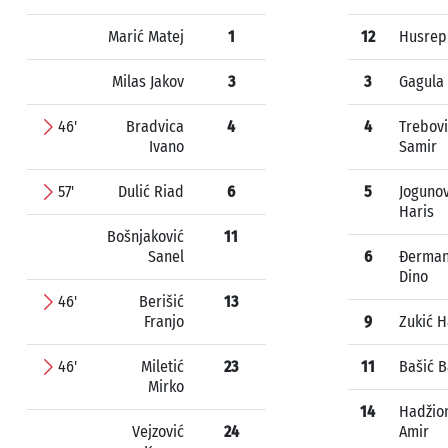
Marić Matej
1
12
Husrep
Milas Jakov
3
3
Gagula
46'
Bradvica
4
4
Trebovi
Ivano
Samir
57'
Dulić Riad
6
5
Jogunov
Haris
Bošnjaković
11
Sanel
6
Đerman
Dino
46'
Berišić
13
Franjo
9
Zukić H
46'
Miletić
23
11
Bašić B
Mirko
14
Hadžio
Vejzović
24
Amir