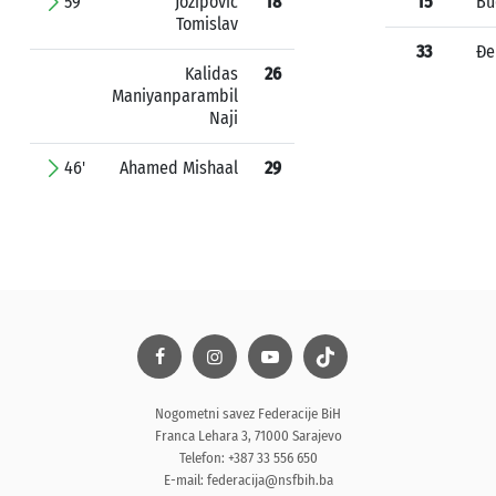
59'
Jozipović
18
15
Bu
Tomislav
33
Đe
Kalidas
26
Maniyanparambil
Naji
46'
Ahamed Mishaal
29
Nogometni savez Federacije BiH
Franca Lehara 3, 71000 Sarajevo
Telefon: +387 33 556 650
E-mail:
federacija@nsfbih.ba