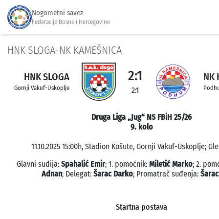
Nogometni savez
Federacije Bosne i Hercegovine
HNK SLOGA-NK KAMEŠNICA
2:1
HNK SLOGA
NK 
Gornji Vakuf-Uskoplje
Podh
2:1
Druga Liga „Jug“ NS FBiH 25/26
9. kolo
11.10.2025 15:00h, Stadion Košute, Gornji Vakuf-Uskoplje; Gle
Glavni sudija:
Spahalić Emir
; 1. pomoćnik:
Miletić Marko
; 2. pom
Adnan
; Delegat:
Šarac Darko
; Promatrač suđenja:
Šarac
Startna postava