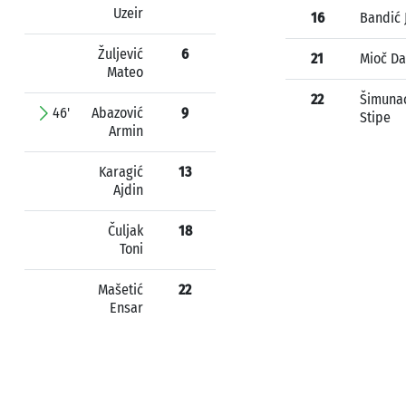
Uzeir
16
Bandić 
Žuljević
6
21
Mioč Da
Mateo
22
Šimuna
46'
Abazović
9
Stipe
Armin
Karagić
13
Ajdin
Čuljak
18
Toni
Mašetić
22
Ensar