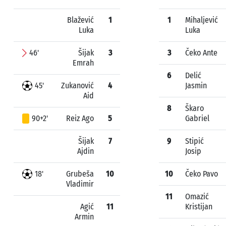
Blažević
1
1
Mihaljević
Luka
Luka
46'
Šijak
3
3
Čeko Ante
Emrah
6
Delić
45'
Zukanović
4
Jasmin
Aid
8
Škaro
90+2'
Reiz Ago
5
Gabriel
Šijak
7
9
Stipić
Ajdin
Josip
18'
Grubeša
10
10
Čeko Pavo
Vladimir
11
Omazić
Agić
11
Kristijan
Armin