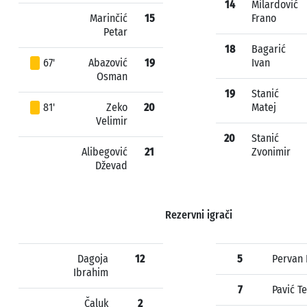
14
Milardović
Marinčić
15
Frano
Petar
18
Bagarić
67'
Abazović
19
Ivan
Osman
19
Stanić
81'
Zeko
20
Matej
Velimir
20
Stanić
Alibegović
21
Zvonimir
Dževad
Rezervni igrači
Dagoja
12
5
Pervan 
Ibrahim
7
Pavić T
Čaluk
2