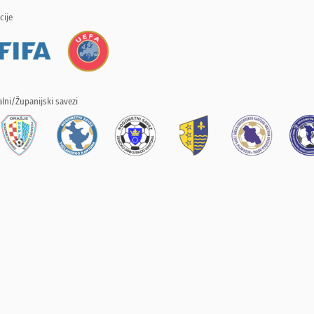
cije
lni/Županijski savezi