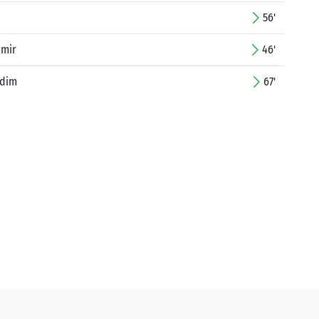
56'
imir
46'
edim
67'