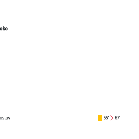
oko
oslav
55'
67'
o