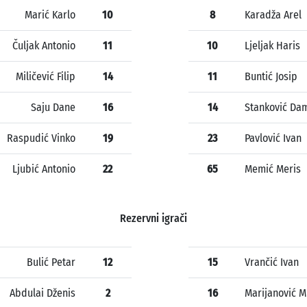
Marić Karlo
10
8
Karadža Arel
Čuljak Antonio
11
10
Ljeljak Haris
Miličević Filip
14
11
Buntić Josip
Saju Dane
16
14
Stanković Dam
Raspudić Vinko
19
23
Pavlović Ivan
Ljubić Antonio
22
65
Memić Meris
Rezervni igrači
Bulić Petar
12
15
Vrančić Ivan
Abdulai Dženis
2
16
Marijanović M