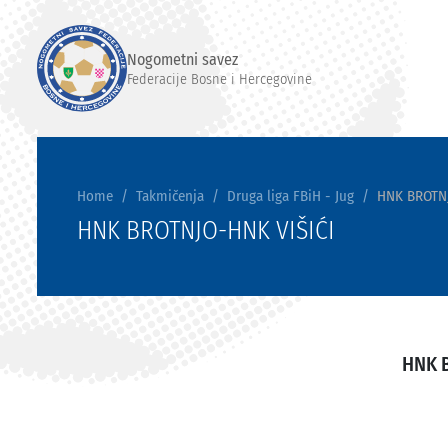
Nogometni savez
Federacije Bosne i Hercegovine
Home
Takmičenja
Druga liga FBiH - Jug
HNK BROTNJ
HNK BROTNJO-HNK VIŠIĆI
HNK 