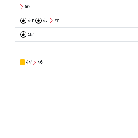
60'
40'
47'
71'
58'
44'
46'