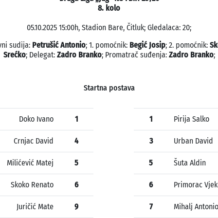
8. kolo
05.10.2025 15:00h, Stadion Bare, Čitluk; Gledalaca: 20;
vni sudija:
Petrušić Antonio
; 1. pomoćnik:
Begić Josip
; 2. pomoćnik:
Sk
Srećko
; Delegat:
Zadro Branko
; Promatrač suđenja:
Zadro Branko
;
Startna postava
Doko Ivano
1
1
Pirija Salko
Crnjac David
4
3
Urban David
Milićević Matej
5
5
Šuta Aldin
Skoko Renato
6
6
Primorac Vjek
Juričić Mate
9
7
Mihalj Antoni