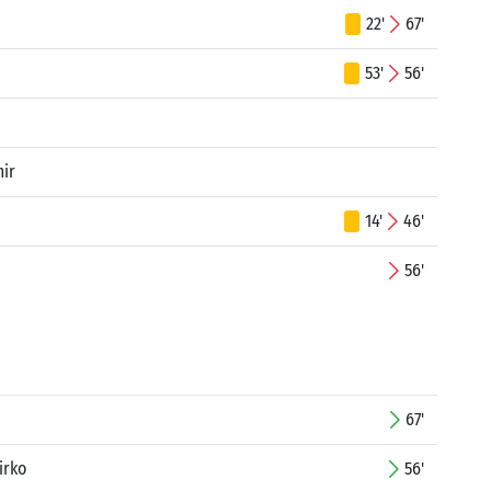
22'
67'
53'
56'
ir
14'
46'
56'
67'
irko
56'