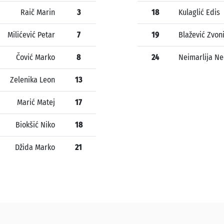
Raič Marin
3
18
Kulaglić Edis
Milićević Petar
7
19
Blažević Zvon
Čović Marko
8
24
Neimarlija N
Zelenika Leon
13
Marić Matej
17
Biokšić Niko
18
Džida Marko
21