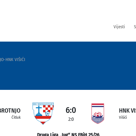
Vijesti
S
O-HNK VIŠIĆI
6:0
BROTNJO
HNK VI
Čitluk
Višići
2:0
Druga Liga „Jug“ NS FBiH 25/26