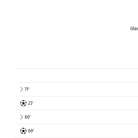
Gla
71'
23'
60'
69'