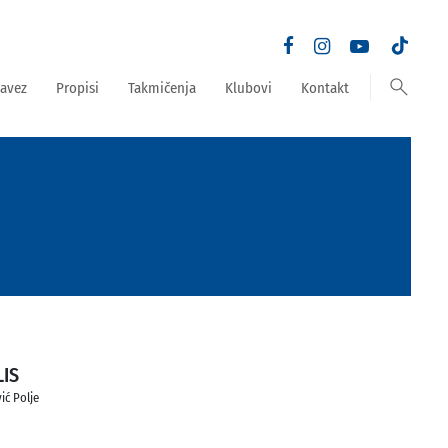
search
avez
Propisi
Takmičenja
Klubovi
Kontakt
LIS
ić Polje