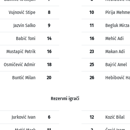
Vujnović Stipe
8
10
Pirija Mehm
Jazvin Salko
9
11
Begluk Mirza
Babić Toni
14
16
Mehić Adi
Mustapić Patrik
16
23
Makan Adi
Osmičević Admir
18
25
Bajrić Amel
Buntić Milan
20
26
Hebibović H
Rezervni igrači
Jurković Ivan
6
12
Kozić Bilal