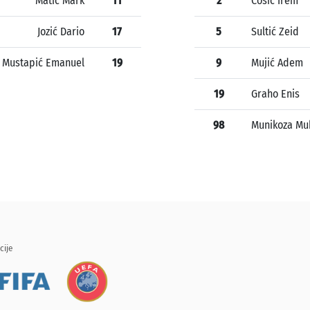
Matić Mark
11
2
Ćosić Irem
Jozić Dario
17
5
Sultić Zeid
Mustapić Emanuel
19
9
Mujić Adem
19
Graho Enis
98
Munikoza M
cije