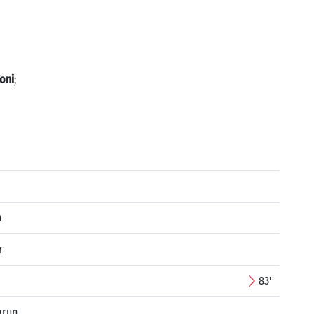
Toni
;
n
r
83'
arun