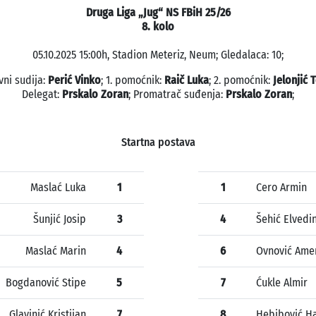
Druga Liga „Jug“ NS FBiH 25/26
8. kolo
05.10.2025 15:00h, Stadion Meteriz, Neum; Gledalaca: 10;
vni sudija:
Perić Vinko
; 1. pomoćnik:
Raič Luka
; 2. pomoćnik:
Jelonjić 
Delegat:
Prskalo Zoran
; Promatrač suđenja:
Prskalo Zoran
;
Startna postava
Maslać Luka
1
1
Cero Armin
Šunjić Josip
3
4
Šehić Elvedi
Maslać Marin
4
6
Ovnović Ame
Bogdanović Stipe
5
7
Ćukle Almir
Glavinić Kristijan
7
8
Hebibović H