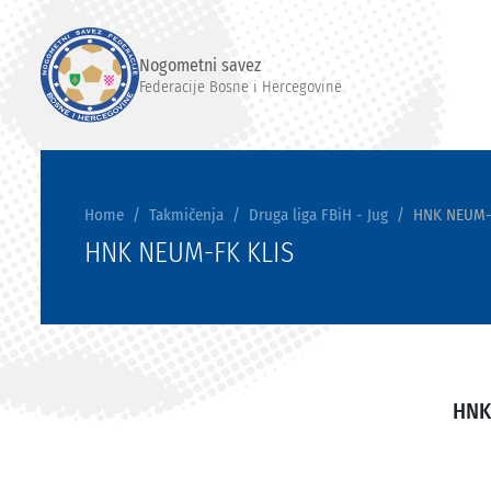
Nogometni savez
Federacije Bosne i Hercegovine
Home
Takmičenja
Druga liga FBiH - Jug
HNK NEUM-
HNK NEUM-FK KLIS
HNK