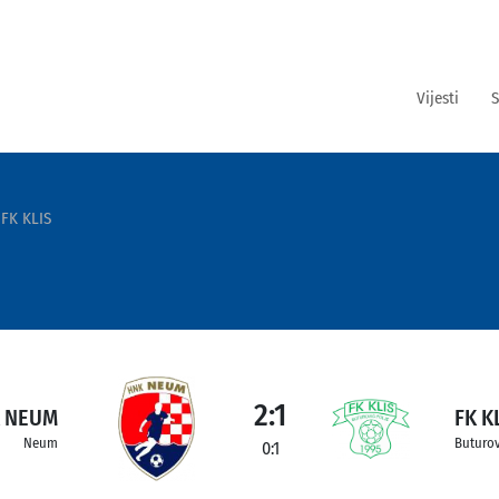
Vijesti
S
FK KLIS
2:1
 NEUM
FK K
Neum
Buturov
0:1