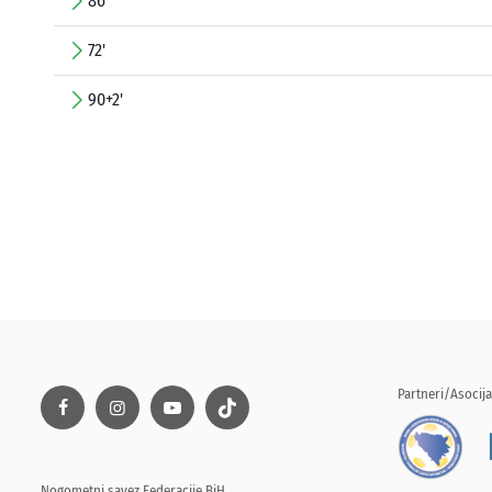
86'
72'
90+2'
Partneri/Asocija
Nogometni savez Federacije BiH