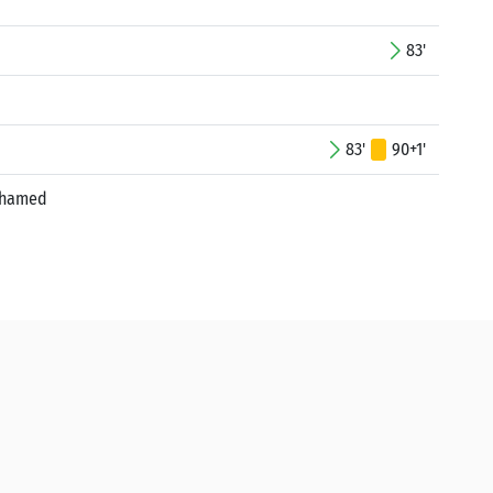
83'
83'
90+1'
uhamed