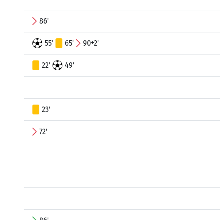
86'
55'
65'
90+2'
22'
49'
23'
72'