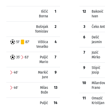
Iličić
1
12
Baković
Borna
Ivan
Bošnjak
2
3
Čeko Ant
Tomislav
6
Delić
51'
87'
Vištica
4
Jasmin
Veselko
7
Jozić
35'
63'
Puljić
7
Mirko
Mario
9
Stipić
46'
Markić
9
Josip
Jure
10
Milardov
46'
Milas
13
Frano
Bože
11
Omazić
Puljić
14
Kristijan