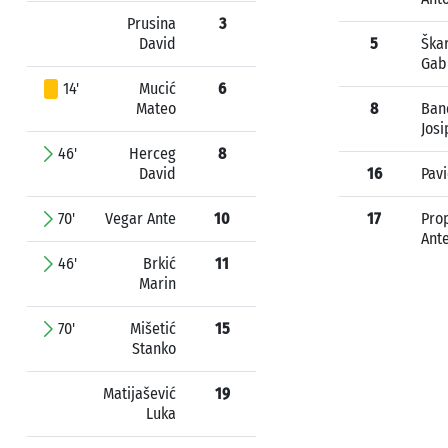
Prusina
3
David
5
Ška
Gab
14'
Mucić
6
Mateo
8
Ban
Josi
46'
Herceg
8
David
16
Pavi
70'
Vegar Ante
10
17
Pro
Ant
46'
Brkić
11
Marin
70'
Mišetić
15
Stanko
Matijašević
19
Luka