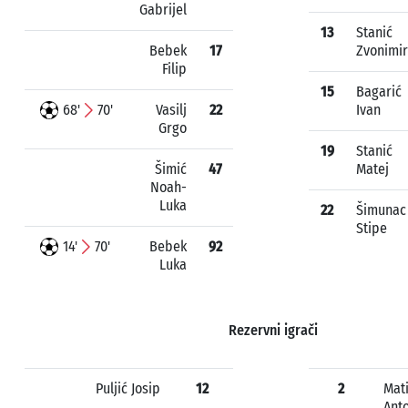
Gabrijel
13
Stanić
Bebek
17
Zvonimir
Filip
15
Bagarić
68'
70'
Vasilj
22
Ivan
Grgo
19
Stanić
Šimić
47
Matej
Noah-
Luka
22
Šimunac
Stipe
14'
70'
Bebek
92
Luka
Rezervni igrači
Puljić Josip
12
2
Mat
Ant