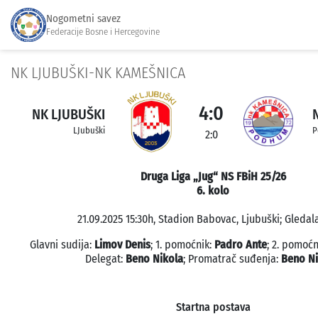
Nogometni savez
Federacije Bosne i Hercegovine
NK LJUBUŠKI-NK KAMEŠNICA
4:0
NK LJUBUŠKI
LJubuški
P
2:0
Druga Liga „Jug“ NS FBiH 25/26
6. kolo
21.09.2025 15:30h, Stadion Babovac, Ljubuški; Gledala
Glavni sudija:
Limov Denis
; 1. pomoćnik:
Padro Ante
; 2. pomoćn
Delegat:
Beno Nikola
; Promatrač suđenja:
Beno Ni
Startna postava