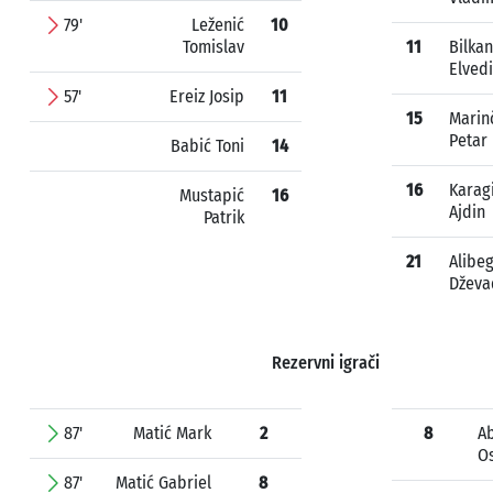
79'
Leženić
10
Tomislav
11
Bilkan
Elved
57'
Ereiz Josip
11
15
Marin
Petar
Babić Toni
14
16
Karag
Mustapić
16
Ajdin
Patrik
21
Alibe
Dževa
Rezervni igrači
87'
Matić Mark
2
8
A
O
87'
Matić Gabriel
8