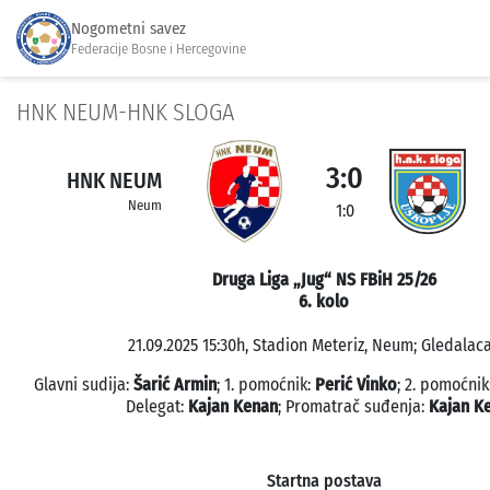
Nogometni savez
Federacije Bosne i Hercegovine
HNK NEUM-HNK SLOGA
3:0
HNK NEUM
Neum
1:0
Druga Liga „Jug“ NS FBiH 25/26
6. kolo
21.09.2025 15:30h, Stadion Meteriz, Neum; Gledalaca
Glavni sudija:
Šarić Armin
; 1. pomoćnik:
Perić Vinko
; 2. pomoćnik
Delegat:
Kajan Kenan
; Promatrač suđenja:
Kajan K
Startna postava