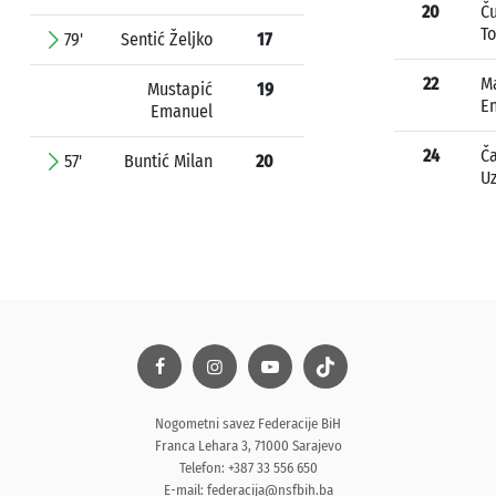
20
Ču
To
79'
Sentić Željko
17
22
M
Mustapić
19
E
Emanuel
24
Ča
57'
Buntić Milan
20
Uz
Nogometni savez Federacije BiH
Franca Lehara 3, 71000 Sarajevo
Telefon: +387 33 556 650
E-mail:
federacija@nsfbih.ba