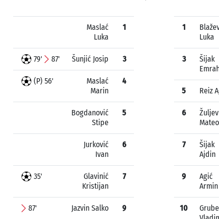
Maslać
1
1
Blažev
Luka
Luka
79'
87'
Šunjić Josip
3
3
Šijak
Emra
(P) 56'
Maslać
4
Marin
5
Reiz 
Bogdanović
5
6
Žuljev
Stipe
Mateo
Jurković
6
7
Šijak
Ivan
Ajdin
35'
Glavinić
7
9
Agić
Kristijan
Armin
87'
Jazvin Salko
9
10
Grube
Vladi