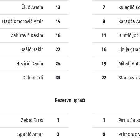
Čilić Armin
13
7
Kulaglić E
Hadžiomerović Amir
14
8
Karadža A
Zahirović Kasim
16
11
Buntić Jos
Bašić Bakir
22
16
Ljeljak Har
Nezirić Danin
24
19
Mihalj Ant
Đelmo Edi
33
22
Stanković
Rezervni igrači
Zebić Faris
1
1
Pirija Salk
Spahić Amar
3
6
Primorac V