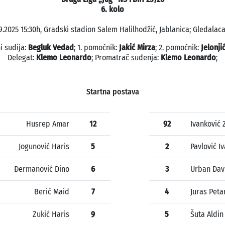
6. kolo
9.2025 15:30h, Gradski stadion Salem Halilhodžić, Jablanica; Gledalaca
i sudija:
Begluk Vedad
; 1. pomoćnik:
Jakić Mirza
; 2. pomoćnik:
Jelonji
Delegat:
Klemo Leonardo
; Promatrač suđenja:
Klemo Leonardo
;
Startna postava
Husrep Amar
12
92
Ivanković 
Jogunović Haris
5
2
Pavlović I
Đermanović Dino
6
3
Urban Dav
Berić Maid
7
4
Juras Peta
Zukić Haris
9
5
Šuta Aldin