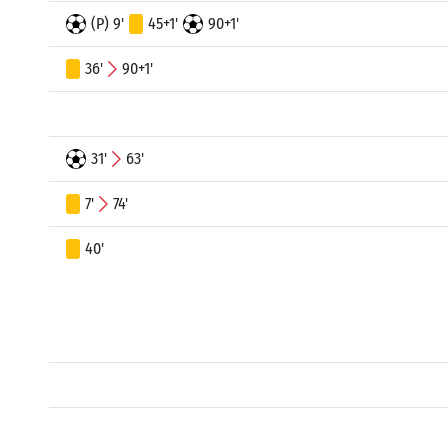
(P) 9'
45+1'
90+1'
36'
90+1'
31'
63'
7'
74'
40'