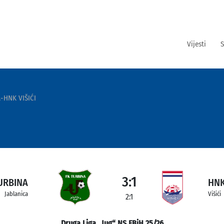
Vijesti
S
-HNK VIŠIĆI
3:1
URBINA
HNK
Jablanica
Višići
2:1
Druga Liga „Jug“ NS FBiH 25/26