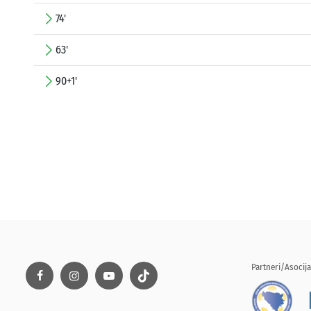
74'
63'
90+1'
Partneri/Asocija