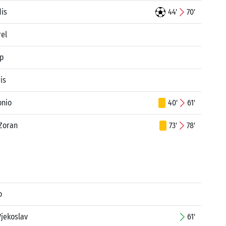
dis
44'
70'
rel
ip
is
onio
40'
61'
 Zoran
73'
78'
o
jekoslav
61'