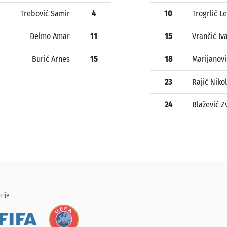
Trebović Samir
4
10
Trogrlić L
Đelmo Amar
11
15
Vrančić Iv
Burić Arnes
15
18
Marijanovi
23
Rajič Niko
24
Blažević Z
cije