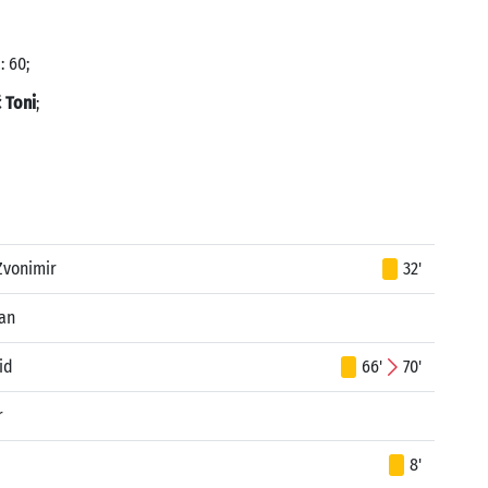
: 60;
ć Toni
;
Zvonimir
32'
van
id
66'
70'
r
8'