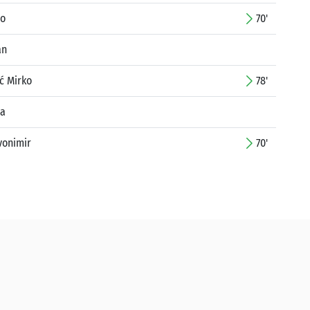
eo
70'
an
ć Mirko
78'
la
vonimir
70'