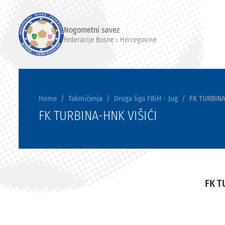
Nogometni savez
Federacije Bosne i Hercegovine
Home
Takmičenja
Druga liga FBiH - Jug
FK TURBINA
FK TURBINA-HNK VIŠIĆI
FK T