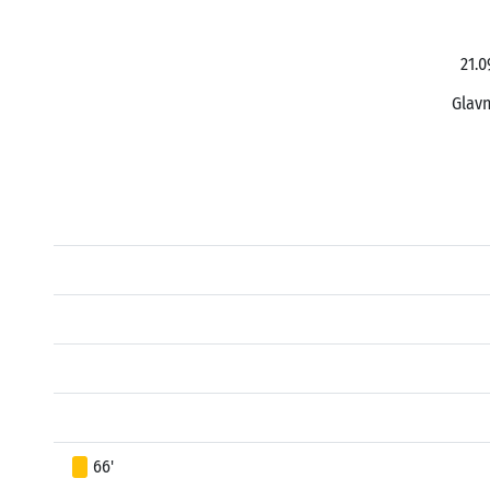
21.0
Glavn
66'