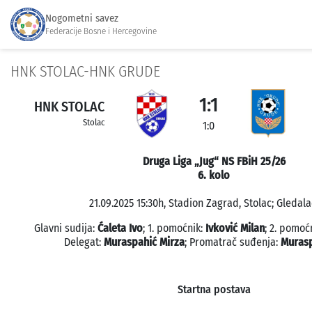
Nogometni savez
Federacije Bosne i Hercegovine
HNK STOLAC-HNK GRUDE
1:1
HNK STOLAC
Stolac
1:0
Druga Liga „Jug“ NS FBiH 25/26
6. kolo
21.09.2025 15:30h, Stadion Zagrad, Stolac; Gledala
Glavni sudija:
Ćaleta Ivo
; 1. pomoćnik:
Ivković Milan
; 2. pomoć
Delegat:
Muraspahić Mirza
; Promatrač suđenja:
Murasp
Startna postava