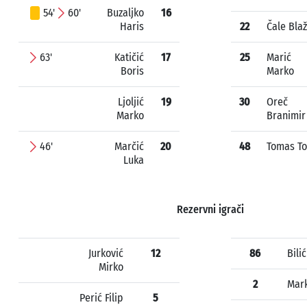
54'
60'
Buzaljko
16
Haris
22
Čale Blaž
63'
Katičić
17
25
Marić
Boris
Marko
Ljoljić
19
30
Oreč
Marko
Branimir
46'
Marčić
20
48
Tomas To
Luka
Rezervni igrači
Jurković
12
86
Bili
Mirko
2
Mark
Perić Filip
5