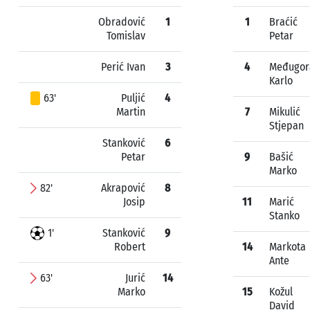
Obradović
1
1
Braćić
Tomislav
Petar
Perić Ivan
3
4
Međugor
Karlo
63'
Puljić
4
Martin
7
Mikulić
Stjepan
Stanković
6
Petar
9
Bašić
Marko
82'
Akrapović
8
Josip
11
Marić
Stanko
1'
Stanković
9
Robert
14
Markota
Ante
63'
Jurić
14
Marko
15
Kožul
David