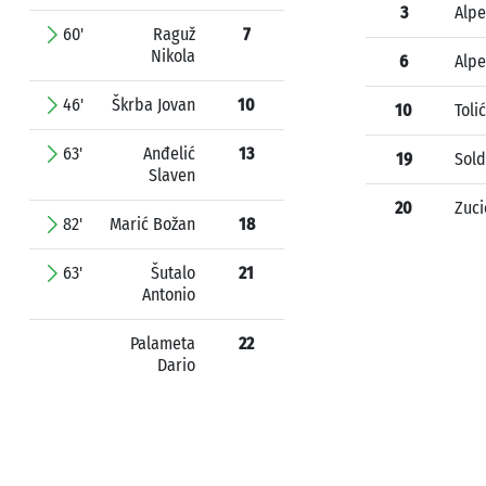
3
Alpe
60'
Raguž
7
Nikola
6
Alpe
46'
Škrba Jovan
10
10
Toli
63'
Anđelić
13
19
Sold
Slaven
20
Zuci
82'
Marić Božan
18
63'
Šutalo
21
Antonio
Palameta
22
Dario