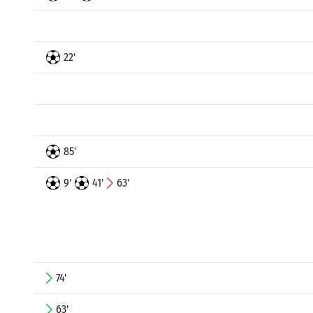
22'
85'
9'
41'
63'
74'
63'