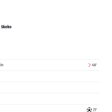
:
Skoko
in
46'
77'