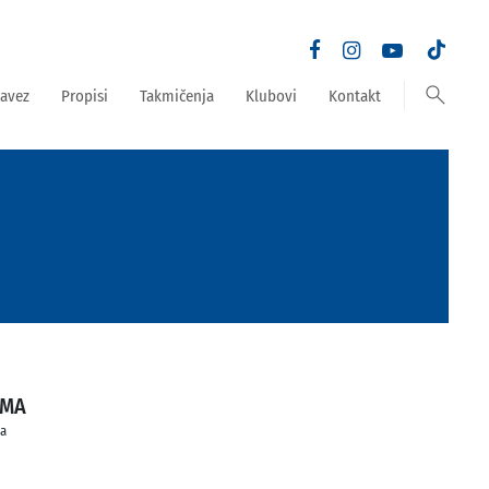
search
avez
Propisi
Takmičenja
Klubovi
Kontakt
AMA
a