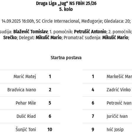
Druga Liga „Jug“ NS FBiH 25/26
5. kolo
14.09.2025 16:00h, SC Circle Internacional, Međugorje; Gledalaca: 20;
sudija:
Blažević Tomislav
; 1. pomoćnik:
Petrušić Antonio
; 2. pomoćnik
Srećko
; Delegat:
Mikulić Mario
; Promatrač suđenja:
Mikulić Mario
;
Startna postava
Marić Matej
1
1
Markešić Mar
Bradvica Ivano
2
4
Zadrić Vinko
Pehar Mile
5
6
Petrović Ivan
Dulić Riad
6
7
Juričić Ivan
Šunjić Toni
10
9
Ivić Josip