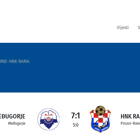
Vijesti
S
RJE-HNK RAMA
7:1
EĐUGORJE
HNK R
Međugorje
Prozor-Ram
5:0