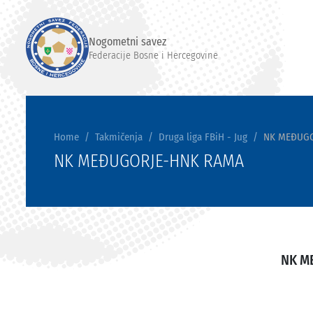
Nogometni savez
Federacije Bosne i Hercegovine
Home
Takmičenja
Druga liga FBiH - Jug
NK MEĐUGO
NK MEĐUGORJE-HNK RAMA
NK M