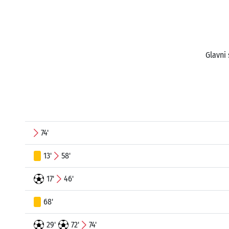
Glavni 
74'
13'
58'
17'
46'
68'
29'
72'
74'