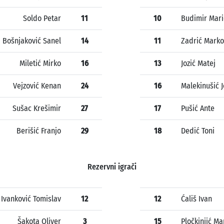
Soldo Petar
11
10
Budimir Mari
Bošnjaković Sanel
14
11
Zadrić Marko
Miletić Mirko
16
13
Jozić Matej
Vejzović Kenan
24
16
Malekinušić J
Sušac Krešimir
27
17
Pušić Ante
Berišić Franjo
29
18
Dedić Toni
Rezervni igrači
Ivanković Tomislav
12
12
Ćališ Ivan
Šakota Oliver
3
15
Pločkinjić Ma