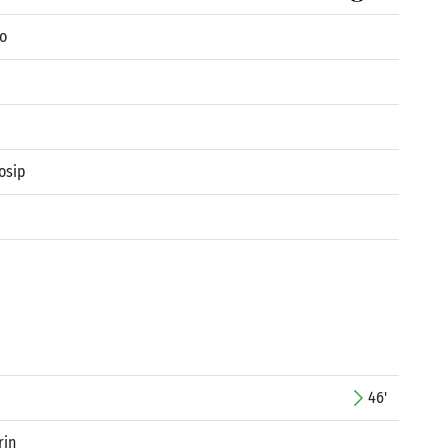
o
osip
46'
rin