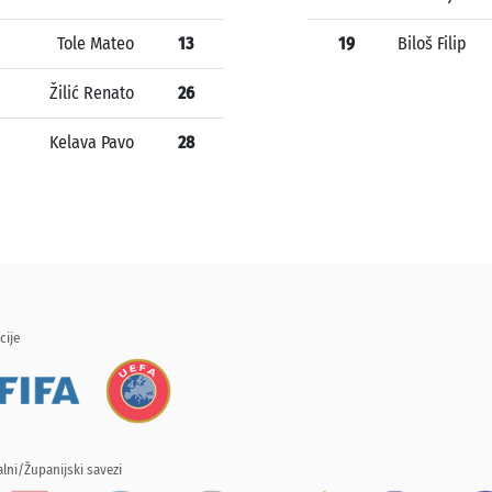
Tole Mateo
13
19
Biloš Filip
Žilić Renato
26
Kelava Pavo
28
cije
lni/Županijski savezi