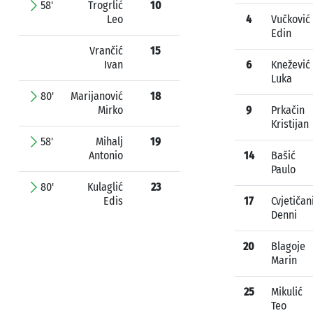
58'
Trogrlić
10
Leo
4
Vučković
Edin
Vrančić
15
Ivan
6
Knežević
Luka
80'
Marijanović
18
Mirko
9
Prkačin
Kristijan
58'
Mihalj
19
Antonio
14
Bašić
Paulo
80'
Kulaglić
23
Edis
17
Cvjetičan
Denni
20
Blagoje
Marin
25
Mikulić
Teo