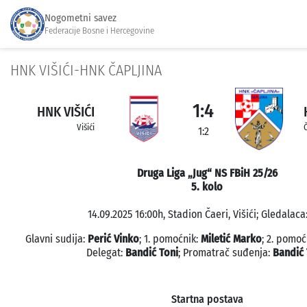
Nogometni savez
Federacije Bosne i Hercegovine
HNK VIŠIĆI-HNK ČAPLJINA
1:4
HNK VIŠIĆI
Višići
1:2
Druga Liga „Jug“ NS FBiH 25/26
5. kolo
14.09.2025 16:00h, Stadion Čaeri, Višići; Gledalaca:
Glavni sudija:
Perić Vinko
; 1. pomoćnik:
Miletić Marko
; 2. pomoć
Delegat:
Bandić Toni
; Promatrač suđenja:
Bandić 
Startna postava