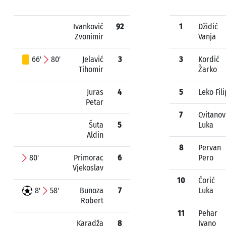
Ivanković
92
1
Džidić
Zvonimir
Vanja
66'
80'
Jelavić
3
3
Kordić
Tihomir
Žarko
Juras
4
5
Leko Fili
Petar
7
Cvitanov
Šuta
5
Luka
Aldin
8
Pervan
80'
Primorac
6
Pero
Vjekoslav
10
Ćorić
8'
58'
Bunoza
7
Luka
Robert
11
Pehar
Karadža
8
Ivano