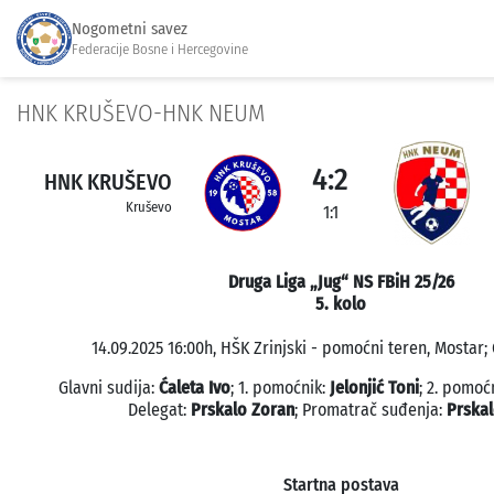
Nogometni savez
Federacije Bosne i Hercegovine
HNK KRUŠEVO-HNK NEUM
4:2
HNK KRUŠEVO
Kruševo
1:1
Druga Liga „Jug“ NS FBiH 25/26
5. kolo
14.09.2025 16:00h, HŠK Zrinjski - pomoćni teren, Mostar; 
Glavni sudija:
Ćaleta Ivo
; 1. pomoćnik:
Jelonjić Toni
; 2. pomoć
Delegat:
Prskalo Zoran
; Promatrač suđenja:
Prska
Startna postava