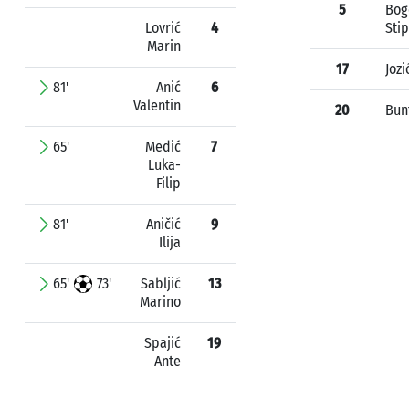
5
Bog
Lovrić
4
Sti
Marin
17
Jozi
81'
Anić
6
Valentin
20
Bun
65'
Medić
7
Luka-
Filip
81'
Aničić
9
Ilija
65'
73'
Sabljić
13
Marino
Spajić
19
Ante