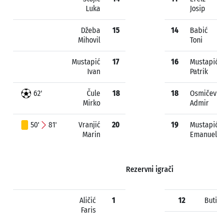
Luka
Josip
Džeba
15
14
Babić
Mihovil
Toni
Mustapić
17
16
Mustapi
Ivan
Patrik
62'
Čule
18
18
Osmičev
Mirko
Admir
50'
81'
Vranjić
20
19
Mustapi
Marin
Emanuel
Rezervni igrači
Aličić
1
12
But
Faris