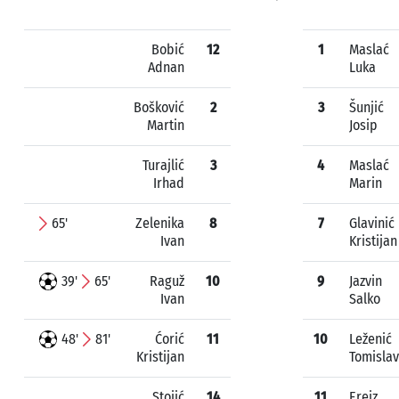
Bobić
12
1
Maslać
Adnan
Luka
Bošković
2
3
Šunjić
Martin
Josip
Turajlić
3
4
Maslać
Irhad
Marin
65'
Zelenika
8
7
Glavinić
Ivan
Kristijan
39'
65'
Raguž
10
9
Jazvin
Ivan
Salko
48'
81'
Ćorić
11
10
Leženić
Kristijan
Tomislav
Stojić
14
11
Ereiz